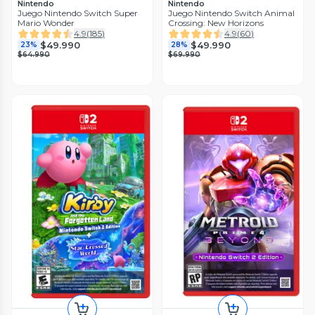
Nintendo
Nintendo
Juego Nintendo Switch Super
Juego Nintendo Switch Animal
Mario Wonder
Crossing: New Horizons
4.9
(
185
)
4.9
(
60
)
$49.990
$49.990
23%
28%
$64.990
$69.990