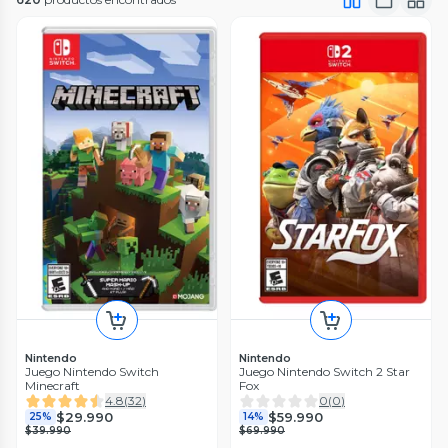
Nintendo
Nintendo
Juego Nintendo Switch
Juego Nintendo Switch 2 Star
Minecraft
Fox
4.8
(
32
)
0
(
0
)
$29.990
$59.990
25%
14%
$39.990
$69.990