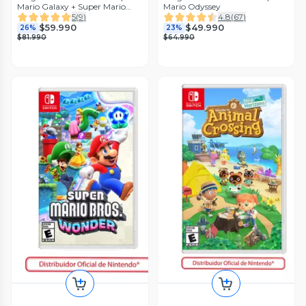
Mario Galaxy + Super Mario
Mario Odyssey
Galaxy 2
5
(
9
)
4.8
(
67
)
$59.990
$49.990
26%
23%
$81.990
$64.990