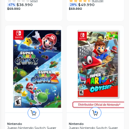
0
(
0
)
4.9
(
76
)
$36.990
$49.990
47%
28%
$69.990
$69.990
Nintendo
Nintendo
Juego Nintendo Switch Super
Juego Nintendo Switch Super