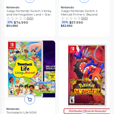
Nintendo
Nintendo
Juego Nintendo Switch 2 Kirby
Juego Nintendo Switch 2
and the Forgotten Land + Star
Metroid Prime 4: Beyond
Crossed World
0
(
0
)
0
(
0
)
$74.990
$57.990
21%
30%
$94.990
$82.990
Nintendo
Tomodachi Life NSW