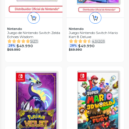
Nintendo
Nintendo
Juego de Nintendo Switch Zelda
Juego Nintendo Switch Mario
Echoes Wisdom
Kart 8 Deluxe
5
(
27
)
4.9
(
201
)
$49.990
$49.990
28%
28%
$69.990
$69.990