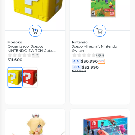
Modoko
Nintendo
Organizador Juegos
Juego Minecraft Nintendo
NINTENDO SWITCH Cubo
Switch
Incógnito
0
(
0
)
0
(
0
)
$11.600
$30.990
31%
$32.990
26%
$44.990