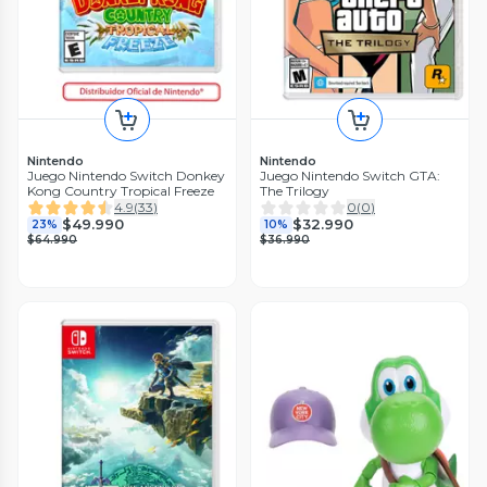
Nintendo
Nintendo
Juego Nintendo Switch Donkey
Juego Nintendo Switch GTA:
Kong Country Tropical Freeze
The Trilogy
4.9
(
33
)
0
(
0
)
$49.990
$32.990
23%
10%
$64.990
$36.990