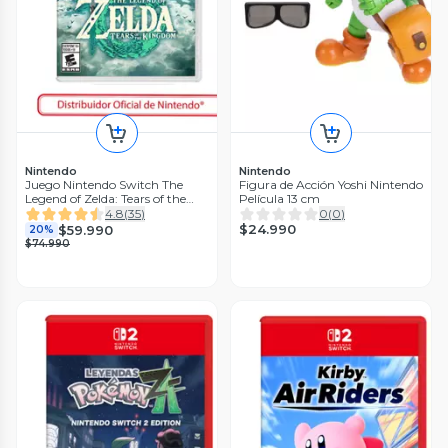
Nintendo
Nintendo
Juego Nintendo Switch The
Figura de Acción Yoshi Nintendo
Legend of Zelda: Tears of the
Película 13 cm
Kingdom
4.8
(
35
)
0
(
0
)
$24.990
$59.990
20%
$74.990