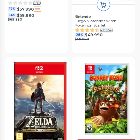
0
(
0
)
$57.990
17%
$59.990
14%
Nintendo
$69.990
Juego Nintendo Switch
Pokémon Scarlet
4.8
(
24
)
$49.990
28%
$69.990