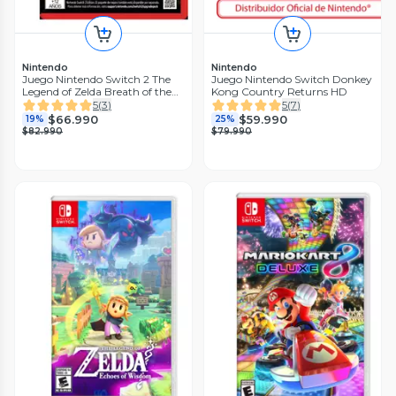
Nintendo
Nintendo
Juego Nintendo Switch 2 The
Juego Nintendo Switch Donkey
Legend of Zelda Breath of the
Kong Country Returns HD
Wild NS2 Edition
5
(
3
)
5
(
7
)
$66.990
$59.990
19%
25%
$82.990
$79.990