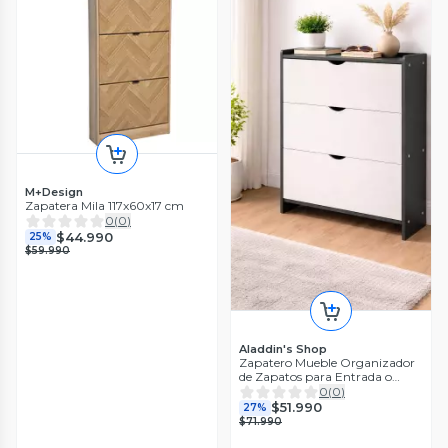
M+Design
Zapatera Mila 117x60x17 cm
0
(
0
)
$44.990
25%
$59.990
Aladdin's Shop
Zapatero Mueble Organizador
de Zapatos para Entrada o
Dormitorio Color Gris y Blanco
0
(
0
)
$51.990
27%
$71.990