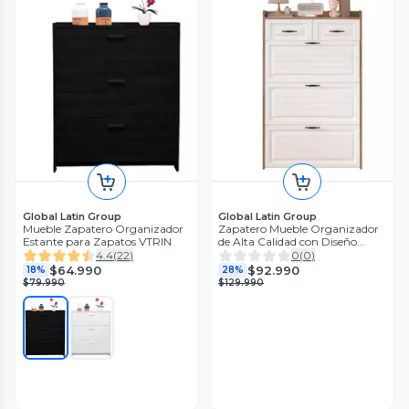
Global Latin Group
Global Latin Group
Mueble Zapatero Organizador
Zapatero Mueble Organizador
Estante para Zapatos VTRIN
de Alta Calidad con Diseño
Sofisticado
4.4
(
22
)
0
(
0
)
$64.990
$92.990
18%
28%
$79.990
$129.990