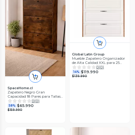
Global Latin Group
Mueble Zapatero Organizador
de Alta Calidad XXL para 25
pares
0
(
0
)
$119.990
14%
$139.990
SpaceHome.cl
Zapatero Negro Gran
Capacidad 18 Pares para Tallas
Hasta 43 H
0
(
0
)
$65.990
58%
$159.990