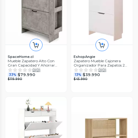
SpaceHome.cl
EshopAngie
Mueble Zapatero Alto Con
Zapatero Mueble Cajonera
Gran Capacidad Y Ahorrar
Organizador Para Zapatos 2
Espacio
Niveles
0
(
0
)
0
(
0
)
$79.990
$39.990
33%
13%
$119.990
$45.990