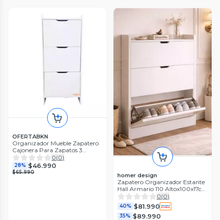
OFERTABKN
Organizador Mueble Zapatero
Cajonera Para Zapatos 3
Niveles
0
(
0
)
$46.990
28%
$65.990
homer design
Zapatero Organizador Estante
Hall Armario 110 Altox100x17cm
Blanca Homer Design
0
(
0
)
$81.990
40%
$89.990
35%