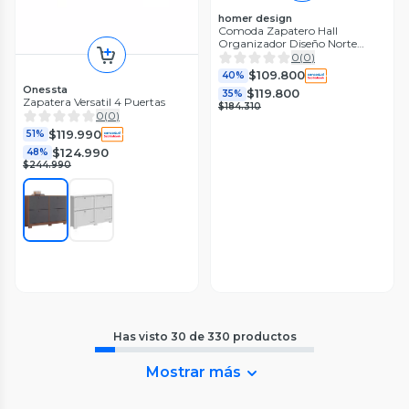
homer design
Comoda Zapatero Hall
Organizador Diseño Norte
Americano Db08 Mate Negro
0
(
0
)
$109.800
40%
Onessta
$119.800
35%
Zapatera Versatil 4 Puertas
$184.310
0
(
0
)
$119.990
51%
$124.990
48%
$244.990
Has visto
30
de
330
productos
Mostrar más