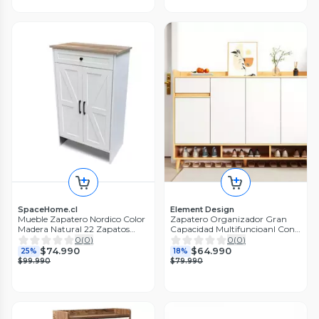
SpaceHome.cl
Element Design
Mueble Zapatero Nordico Color
Zapatero Organizador Gran
Madera Natural 22 Zapatos
Capacidad Multifuncioanl Con
Blanco
Cajones
0
(
0
)
0
(
0
)
$74.990
$64.990
25%
18%
$99.990
$79.990