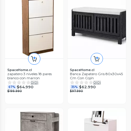
SpaceHome.cl
SpaceHome.cl
zapatero 3 niveles 18 pares
Banca Zapatero Gris 80x30x45
blanco con marron
Cm Con Cojín
0
(
0
)
0
(
0
)
$64.990
$62.990
67%
35%
$199.990
$97.990