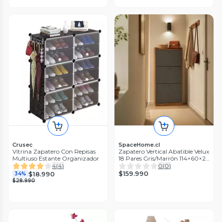
Crusec
SpaceHome.cl
Vitrina Zapatero Con Repisas
Zapatero Vertical Abatible Velux
Multiuso Estante Organizador
18 Pares Gris/Marrón 114×60×24
cm
4
(
4
)
0
(
0
)
$159.990
$18.990
34%
$28.990