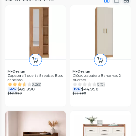
M+Design
M+Design
Zapatera 1 puerta 5 repisas Boss
Clóset zapatero Bahamas 2
canelato
puertas
3.2
(
5
)
0
(
0
)
$89.990
$44.990
36%
15%
$141.990
$52.990