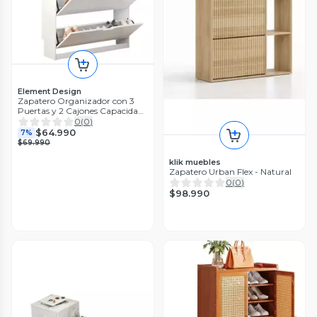
Element Design
Zapatero Organizador con 3
Puertas y 2 Cajones Capacidad
12 Pares
0
(
0
)
$64.990
7%
$69.990
klik muebles
Zapatero Urban Flex - Natural
0
(
0
)
$98.990