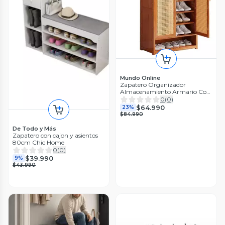
Mundo Online
Zapatero Organizador
Almacenamiento Armario Con
Puertas
0
(
0
)
$64.990
23%
$84.990
De Todo y Más
Zapatero con cajon y asientos
80cm Chic Home
0
(
0
)
$39.990
9%
$43.990