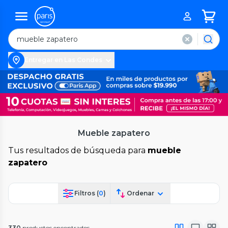
Entregar en Las Condes
Mueble zapatero
Tus resultados de búsqueda para
mueble
zapatero
Filtros (
0
)
Ordenar
330
productos encontrados