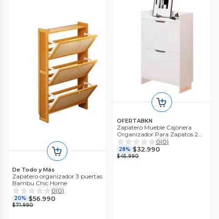
OFERTABKN
Zapatero Mueble Cajonera
Organizador Para Zapatos 2
Niveles
0
(
0
)
$32.990
28%
$45.990
De Todo y Más
Zapatero organizador 3 puertas
Bambu Chic Home
0
(
0
)
$56.990
20%
$71.990