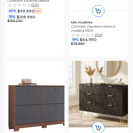
Giratorio Estante Repisa
Exhibicion
0
(
0
)
$99.990
40%
$109.990
35%
$169.220
klik muebles
Cómoda Zapatero blanca
madera MDF
0
(
0
)
$64.990
18%
$79.990