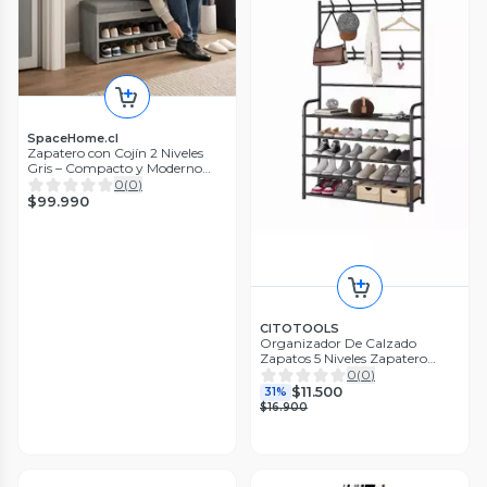
SpaceHome.cl
Zapatero con Cojín 2 Niveles
Gris – Compacto y Moderno
con Asiento Acolchado
0
(
0
)
$99.990
CITOTOOLS
Organizador De Calzado
Zapatos 5 Niveles Zapatero
Perchero
0
(
0
)
$11.500
31%
$16.900