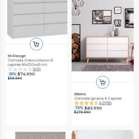
M+Design
Cómoda Grecco blanco 6
cajones 69x120x45 cm.
0
(
0
)
$74.990
25%
$99.990
Attimo
Cómoda Ignacia 6 Cajones
4.2
(
78
)
$83.990
70%
$279.990