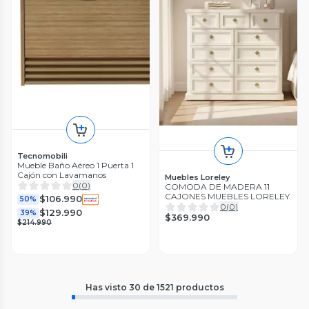
Tecnomobili
Mueble Baño Aéreo 1 Puerta 1
Cajón con Lavamanos
Muebles Loreley
0
(
0
)
COMODA DE MADERA 11
CAJONES MUEBLES LORELEY
$106.990
50%
0
(
0
)
$129.990
39%
$369.990
$214.990
Has visto
30
de
1521
productos