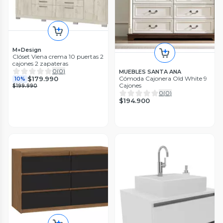
M+Design
Clóset Viena crema 10 puertas 2
cajones 2 zapateras
0
(
0
)
MUEBLES SANTA ANA
$179.990
Cómoda Cajonera Old White 9
10%
Cajones
$199.990
0
(
0
)
$194.900