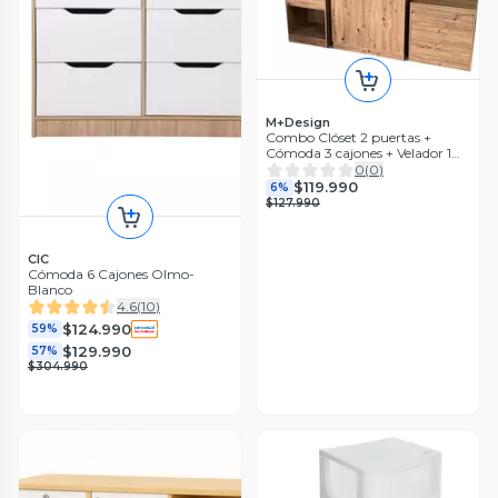
M+Design
Combo Clóset 2 puertas +
Cómoda 3 cajones + Velador 1
cajón café claro
0
(
0
)
$119.990
6%
$127.990
CIC
Cómoda 6 Cajones Olmo-
Blanco
4.6
(
10
)
$124.990
59%
$129.990
57%
$304.990