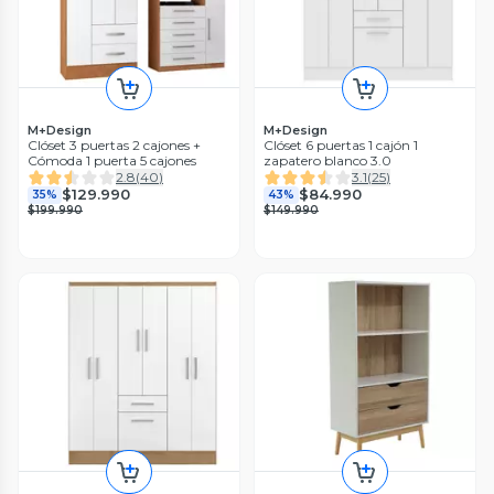
M+Design
M+Design
Clóset 3 puertas 2 cajones +
Clóset 6 puertas 1 cajón 1
Cómoda 1 puerta 5 cajones
zapatero blanco 3.0
2.8
(
40
)
3.1
(
25
)
$129.990
$84.990
35%
43%
$199.990
$149.990