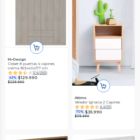
M+Design
Clóset 8 puertas 4 cajones
crema 183x40x177 cm
3.4
(
253
)
$129.990
43%
$229.990
Attimo
Velador Ignacia 2 Cajones
4.4
(
31
)
$35.990
70%
$119.990