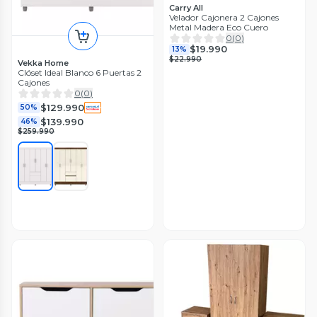
Carry All
Velador Cajonera 2 Cajones
Metal Madera Eco Cuero
0
(
0
)
$19.990
13%
$22.990
Vekka Home
Clóset Ideal Blanco 6 Puertas 2
Cajones
0
(
0
)
$129.990
50%
$139.990
46%
$259.990