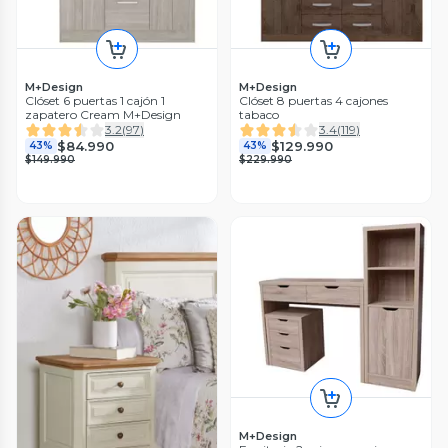
M+Design
M+Design
Clóset 6 puertas 1 cajón 1
Clóset 8 puertas 4 cajones
zapatero Cream M+Design
tabaco
3.2
(
97
)
3.4
(
119
)
$84.990
$129.990
43%
43%
$149.990
$229.990
M+Design