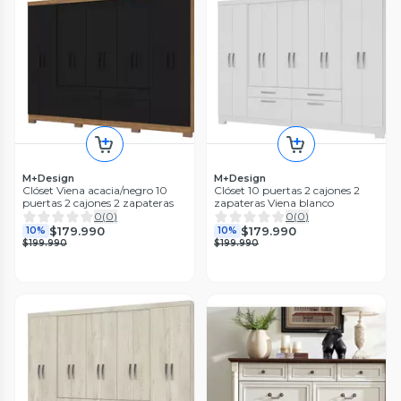
M+Design
M+Design
Clóset Viena acacia/negro 10
Clóset 10 puertas 2 cajones 2
puertas 2 cajones 2 zapateras
zapateras Viena blanco
0
(
0
)
0
(
0
)
$179.990
$179.990
10%
10%
$199.990
$199.990