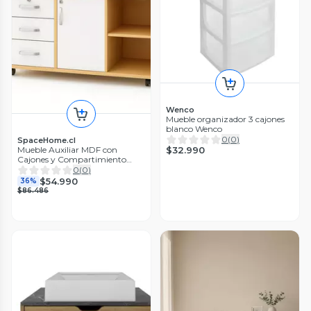
Wenco
Mueble organizador 3 cajones
blanco Wenco
0
(
0
)
SpaceHome.cl
$32.990
Mueble Auxiliar MDF con
Cajones y Compartimiento
Abierto
0
(
0
)
$54.990
36%
$86.486