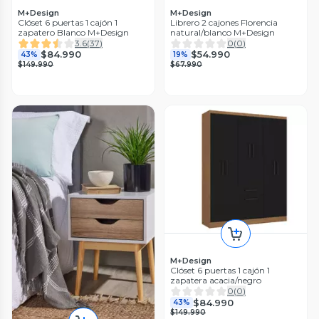
M+Design
M+Design
Clóset 6 puertas 1 cajón 1
Librero 2 cajones Florencia
zapatero Blanco M+Design
natural/blanco M+Design
3.6
(
37
)
0
(
0
)
$84.990
$54.990
43%
19%
$149.990
$67.990
M+Design
Clóset 6 puertas 1 cajón 1
zapatera acacia/negro
0
(
0
)
$84.990
43%
$149.990