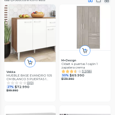
M+Design
Clóset 4 puertas 1 cajón 1
zapatera crema
3.2
(
58
)
Vekka
$69.990
MUEBLE BASE EVANDRO 105
50%
CM BLANCO 3 PUERTAS 1
$139.990
CAJON
0
(
0
)
$72.990
27%
$99.990