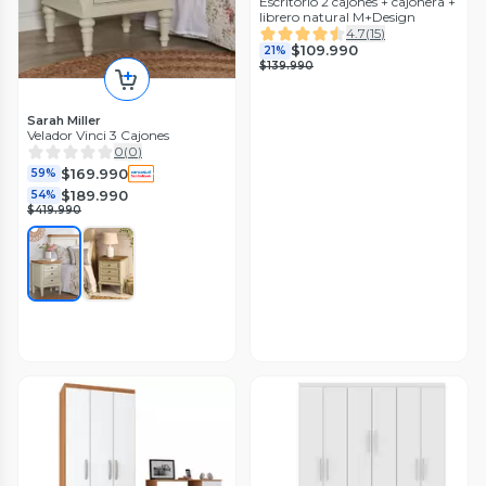
Escritorio 2 cajones + cajonera +
librero natural M+Design
4.7
(
15
)
$109.990
21%
$139.990
Sarah Miller
Velador Vinci 3 Cajones
0
(
0
)
$169.990
59%
$189.990
54%
$419.990