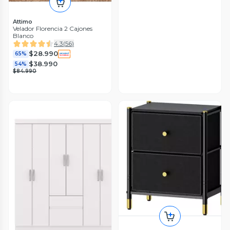
Attimo
Velador Florencia 2 Cajones
Blanco
4.3
(
56
)
$28.990
65%
$38.990
54%
$84.990