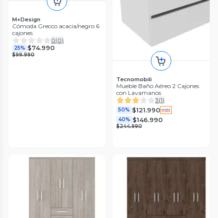
M+Design
Cómoda Grecco acacia/negro 6
cajones
0
(
0
)
$74.990
25%
$99.990
Tecnomobili
Mueble Baño Aéreo 2 Cajones
con Lavamanos
3
(
1
)
$121.990
50%
$146.990
40%
$244.990