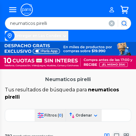
Entregar en Las Condes
Neumaticos pirelli
Tus resultados de búsqueda para
neumaticos
pirelli
Filtros (
0
)
Ordenar
792
productos encontrados