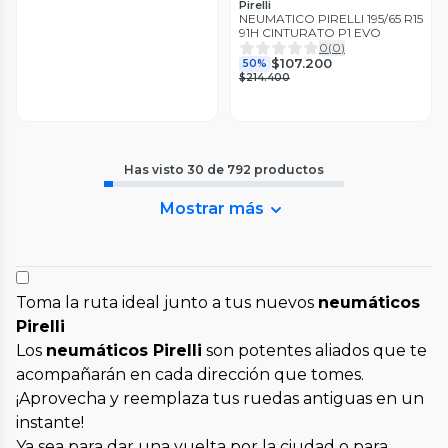
Pirelli
NEUMATICO PIRELLI 195/65 R15
91H CINTURATO P1 EVO
0
(
0
)
$107.200
50%
$214.400
Has visto
30
de
792
productos
Mostrar más
Toma la ruta ideal junto a tus nuevos
neumáticos
Pirelli
Los
neumáticos Pirelli
son potentes aliados que te
acompañarán en cada dirección que tomes.
¡Aprovecha y reemplaza tus ruedas antiguas en un
instante!
Ya sea para dar una vuelta por la ciudad o para