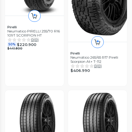
Pirelli
Neumatico PIRELLI 255/70 R16
109T SCORPION HT
0
(
0
)
$220.900
50%
$441.800
Pirelli
Neumático 265/65 R17 Pirelli
Scorpion At+ T-112
0
(
0
)
$406.990