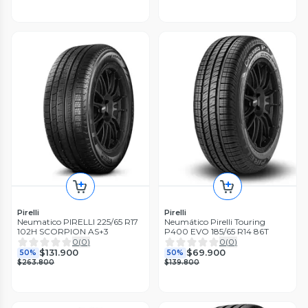
Pirelli
Pirelli
Neumatico PIRELLI 225/65 R17
Neumático Pirelli Touring
102H SCORPION AS+3
P400 EVO 185/65 R14 86T
0
(
0
)
0
(
0
)
$131.900
$69.900
50%
50%
$263.800
$139.800