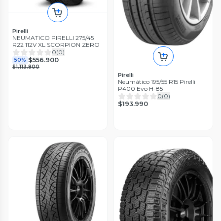
Pirelli
NEUMATICO PIRELLI 275/45
R22 112V XL SCORPION ZERO
0
(
0
)
$556.900
50%
$1.113.800
Pirelli
Neumático 195/55 R15 Pirelli
P400 Evo H-85
0
(
0
)
$193.990