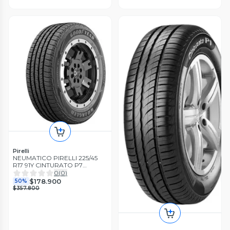
Pirelli
NEUMATICO PIRELLI 225/45
R17 91Y CINTURATO P7
RUNFLAT *
0
(
0
)
$178.900
50%
$357.800