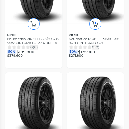
Pirelli
Pirelli
Neumatico PIRELLI 225/50 R18
Neumatico PIRELLI 195/50 R16
95W CINTURATO P7 RUNFLAT
84H CINTURATO P7
*
0
(
0
)
0
(
0
)
$189.800
$135.900
50%
50%
$379.600
$271.800