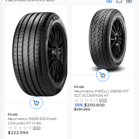
Pirelli
Neumatico PIRELLI 265/65 R17
112T SCORPION HT
0
(
0
)
$200.600
50%
$401.200
Pirelli
Neumático 195/55 R15 Pirelli
Cinturato P7 H-85
0
(
0
)
$222.990