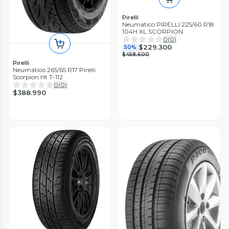
Pirelli
Neumatico PIRELLI 225/60 R18
104H XL SCORPION
0
(
0
)
$229.300
50%
$458.600
Pirelli
Neumático 265/65 R17 Pirelli
Scorpion Ht T-112
0
(
0
)
$388.990