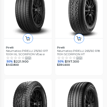
Pirelli
Pirelli
Neumatico PIRELLI 215/60 R17
Neumatico PIRELLI 265/60 R18
100H XL SCORPION VEas si
110H SCORPION HT
0
(
0
)
0
(
0
)
$221.900
$197.300
50%
50%
$443.800
$394.600