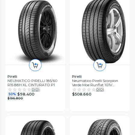
Pirelli
Pirelli
NEUMATICO PIRELLI 185/60
Neumático Pirelli Scorpion
R15 88H XL CINTURATO P1
Verde Moe Runflat 101V
235/55Rf19
0
(
0
)
0
(
0
)
$508.660
$98.400
50%
$196.800