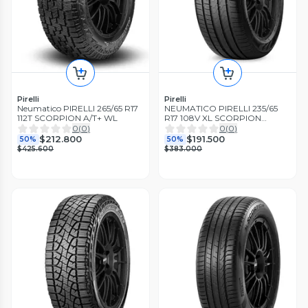
Pirelli
Pirelli
Neumatico PIRELLI 265/65 R17
NEUMATICO PIRELLI 235/65
112T SCORPION A/T+ WL
R17 108V XL SCORPION
VERDE
0
(
0
)
0
(
0
)
$212.800
$191.500
50%
50%
$425.600
$383.000