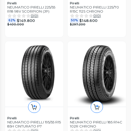
Pirelli
Pirelli
NEUMATICO PIRELLI 225/55
NEUMATICO PIRELLI 225/70
R18 98V SCORPION (JP)
R15C 112S CHRONO
0
(
0
)
0
(
0
)
$149.800
$148.600
62%
50%
$400.000
$297.200
Pirelli
Pirelli
NEUMATICO PIRELLI 195/55 R15
NEUMATICO PIRELLI 185 R14C
85H CINTURATO P7
102R CHRONO
0
(
0
)
0
(
0
)