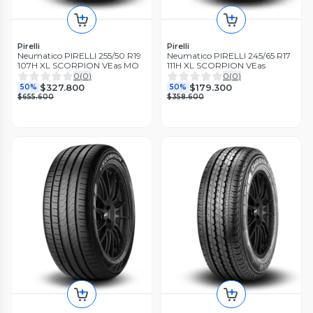
Pirelli
Pirelli
Neumatico PIRELLI 255/50 R19
Neumatico PIRELLI 245/65 R17
107H XL SCORPION VEas MO
111H XL SCORPION VEas
0
(
0
)
0
(
0
)
$327.800
$179.300
50%
50%
$655.600
$358.600