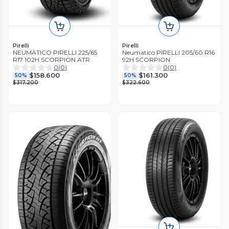
Pirelli
Pirelli
NEUMATICO PIRELLI 225/65
Neumatico PIRELLI 205/60 R16
R17 102H SCORPION ATR
92H SCORPION
0
(
0
)
0
(
0
)
$158.600
$161.300
50%
50%
$317.200
$322.600