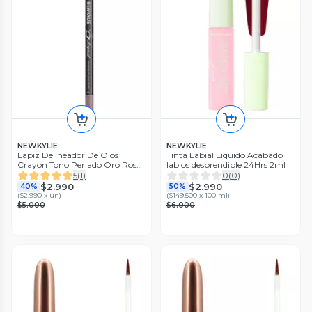
NEWKYLIE
NEWKYLIE
Lapiz Delineador De Ojos
Tinta Labial Liquido Acabado
Crayon Tono Perlado Oro Rosa
labios desprendible 24Hrs 2ml
Pearl
5
(
1
)
0
(
0
)
$2.990
$2.990
40%
50%
(
$2.990 x un
)
(
$149.500 x 100 ml
)
$5.000
$6.000