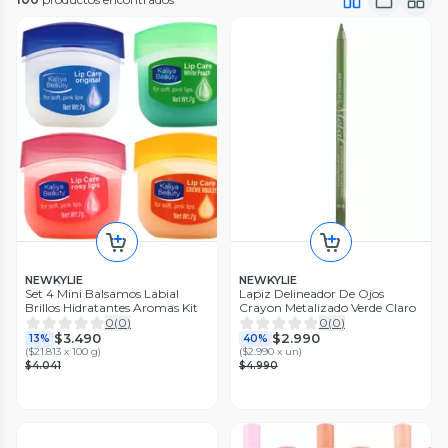
NEWKYLIE
NEWKYLIE
Set 4 Mini Balsamos Labial
Lapiz Delineador De Ojos
Brillos Hidratantes Aromas Kit
Crayon Metalizado Verde Claro
0
(
0
)
0
(
0
)
$3.490
$2.990
13%
40%
(
$21.813 x 100 g
)
(
$2.990 x un
)
$4.041
$4.990