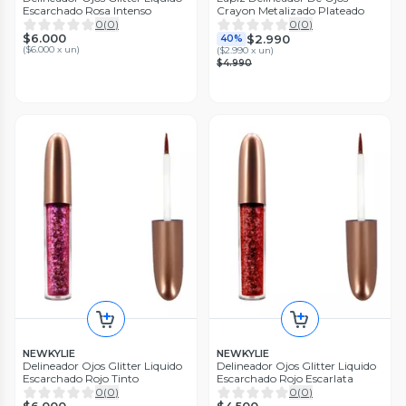
Escarchado Rosa Intenso
Crayon Metalizado Plateado
0
(
0
)
0
(
0
)
$6.000
$2.990
40%
(
$6.000 x un
)
(
$2.990 x un
)
$4.990
NEWKYLIE
NEWKYLIE
Delineador Ojos Glitter Liquido
Delineador Ojos Glitter Liquido
Escarchado Rojo Tinto
Escarchado Rojo Escarlata
0
(
0
)
0
(
0
)