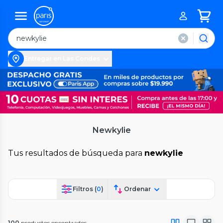
Entregar en Las Condes
Newkylie
Tus resultados de búsqueda para
newkylie
Filtros (
0
)
Ordenar
100
productos encontrados