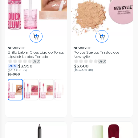
NEWKYLIE
NEWKYLIE
Brillo Labial Gloss Liquido Tonos
Polvos Sueltos Traslucidos
Lipstick Labios Perlado
Newkylie
0
(
0
)
0
(
0
)
$6.600
$3.990
20%
(
$6.600 x un
)
(
$3.990 x un
)
$5.000