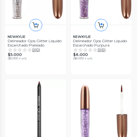
NEWKYLIE
NEWKYLIE
Delineador Ojos Glitter Liquido
Delineador Ojos Glitter Liquido
Escarchado Plateado
Escarchado Purpura
0
(
0
)
0
(
0
)
$5.000
$6.000
(
$5.000 x un
)
(
$6.000 x un
)