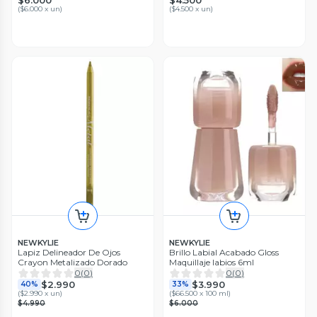
$6.000
$4.500
(
$6.000 x un
)
(
$4.500 x un
)
NEWKYLIE
NEWKYLIE
Lapiz Delineador De Ojos
Brillo Labial Acabado Gloss
Crayon Metalizado Dorado
Maquillaje labios 6ml
0
(
0
)
0
(
0
)
$2.990
$3.990
40%
33%
(
$2.990 x un
)
(
$66.500 x 100 ml
)
$4.990
$6.000