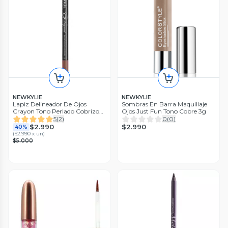
NEWKYLIE
NEWKYLIE
Lapiz Delineador De Ojos
Sombras En Barra Maquillaje
Crayon Tono Perlado Cobrizo
Ojos Just Fun Tono Cobre 3g
Pearl
5
(
2
)
0
(
0
)
$2.990
$2.990
40%
(
$2.990 x un
)
$5.000