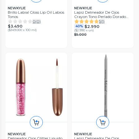
NEWKYLIE
NEWKYLIE
Brillo Labial Gloss Lip Oil Labios
Lapiz Delineador De Ojos
Tonos
Crayon Tono Perlado Dorado
Pearl
0
(
0
)
5
(
1
)
$3.490
$2.990
40%
(
$349.000 x 100 ml
)
(
$2.990 x un
)
$5.000
NEWKYLIE
NEWKYLIE
Delineador Ojos Glitter Liquido
Lapiz Delineador De Ojos