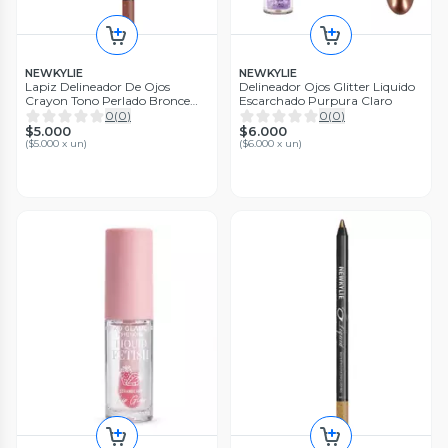
NEWKYLIE
NEWKYLIE
Lapiz Delineador De Ojos
Delineador Ojos Glitter Liquido
Crayon Tono Perlado Bronce
Escarchado Purpura Claro
Rojizo
0
(
0
)
0
(
0
)
$5.000
$6.000
(
$5.000 x un
)
(
$6.000 x un
)