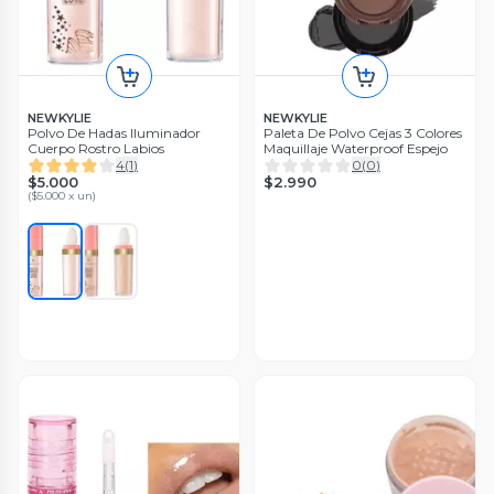
NEWKYLIE
NEWKYLIE
Polvo De Hadas Iluminador
Paleta De Polvo Cejas 3 Colores
Cuerpo Rostro Labios
Maquillaje Waterproof Espejo
4
(
1
)
0
(
0
)
$5.000
$2.990
(
$5.000 x un
)