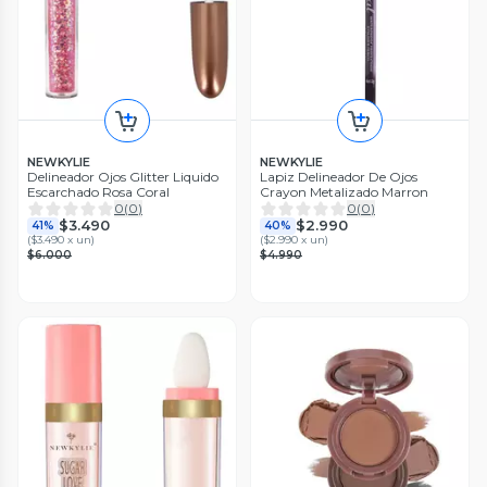
NEWKYLIE
NEWKYLIE
Delineador Ojos Glitter Liquido
Lapiz Delineador De Ojos
Escarchado Rosa Coral
Crayon Metalizado Marron
0
(
0
)
0
(
0
)
$3.490
$2.990
41%
40%
(
$3.490 x un
)
(
$2.990 x un
)
$6.000
$4.990