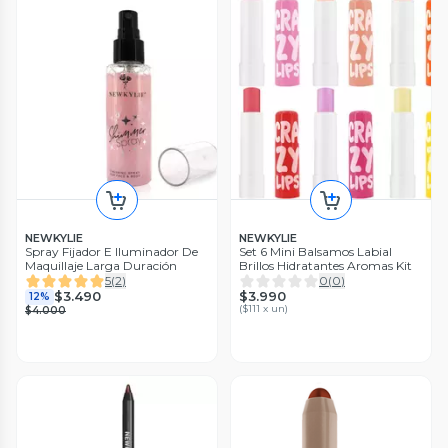
NEWKYLIE
NEWKYLIE
Spray Fijador E Iluminador De
Set 6 Mini Balsamos Labial
Maquillaje Larga Duración
Brillos Hidratantes Aromas Kit
5
(
2
)
0
(
0
)
$3.990
$3.490
12%
(
$111 x un
)
$4.000