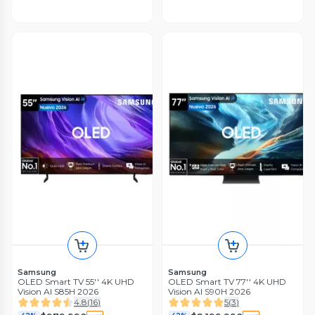
Samsung
Samsung
OLED Smart TV 55'' 4K UHD
OLED Smart TV 77'' 4K UHD
Vision AI S85H 2026
Vision AI S90H 2026
4.8
(
16
)
5
(
3
)