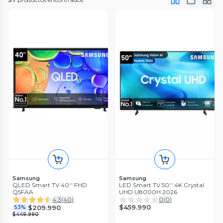
Samsung
Samsung
QLED Smart TV 40'' FHD
LED Smart TV 50'' 4K Crystal
Q5FAA
UHD U8000H 2026
4.3
(
40
)
0
(
0
)
$459.990
$209.990
53%
$449.990