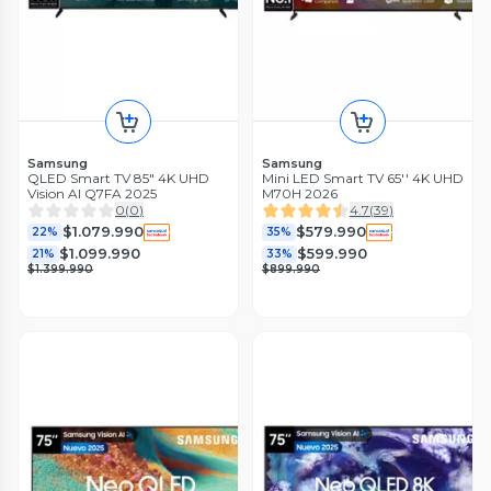
Samsung
Samsung
QLED Smart TV 85" 4K UHD
Mini LED Smart TV 65'' 4K UHD
Vision AI Q7FA 2025
M70H 2026
0
(
0
)
4.7
(
39
)
$1.079.990
$579.990
22%
35%
$1.099.990
$599.990
21%
33%
$1.399.990
$899.990