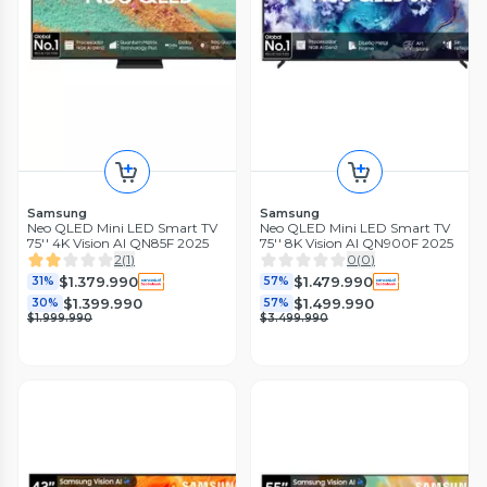
Samsung
Samsung
Neo QLED Mini LED Smart TV
Neo QLED Mini LED Smart TV
75'' 4K Vision AI QN85F 2025
75'' 8K Vision AI QN900F 2025
2
(
1
)
0
(
0
)
$1.379.990
$1.479.990
31%
57%
$1.399.990
$1.499.990
30%
57%
$1.999.990
$3.499.990