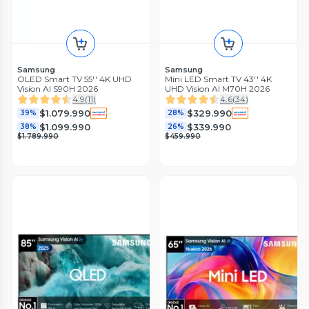
Samsung
Samsung
OLED Smart TV 55'' 4K UHD
Mini LED Smart TV 43'' 4K
Vision AI S90H 2026
UHD Vision AI M70H 2026
4.9
(
11
)
4.6
(
34
)
$1.079.990
$329.990
39%
28%
$1.099.990
$339.990
38%
26%
$1.789.990
$459.990