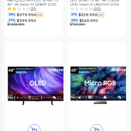
Neo QLED Mini LED Smart TV
LED Smart TV 65'' 4K Crystal
65'' 4K Vision AI QN85F 2025
UHD Vision AI U8200H 2026
2
(
1
)
0
(
0
)
$979.990
$529.990
38%
31%
$999.990
$549.990
37%
28%
$1.599.990
$769.990