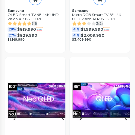
Samsung
Samsung
OLED Smart TV 48'' 4K UHD
Micro RGB Smart TV 65'' 4K
Vision AI S85H 2026
UHD Vision AI R95H 2026
5
(
1
)
3
(
2
)
$819.990
$1.999.990
28%
41%
$829.990
$2.009.990
27%
41%
$1.149.990
$3.409.990