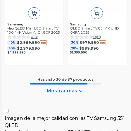
Samsung
Samsung
Neo QLED Mini LED Smart TV
QLED Smart TV 85'' 4K UHD
100'' 4K Vision AI QN80F 2025
Q6FA 2025
0
(
0
)
0
(
0
)
$2.969.990
$979.990
40%
30%
$2.979.990
$999.990
40%
28%
$4.999.990
$1.399.990
Has visto
30
de
37
productos
Mostrar más
Imagen de la mejor calidad con las TV Samsung 55”
QLED