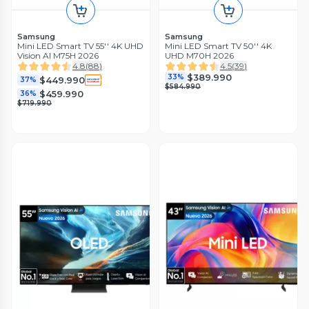
Samsung
Samsung
Mini LED Smart TV 55'' 4K UHD
Mini LED Smart TV 50'' 4K
Vision AI M75H 2026
UHD M70H 2026
4.8
(
88
)
4.5
(
39
)
$389.990
33%
$449.990
37%
$584.990
$459.990
36%
$719.990