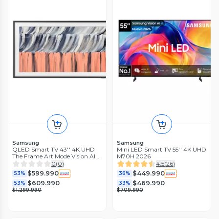
Samsung
Samsung
QLED Smart TV 43'' 4K UHD
Mini LED Smart TV 55'' 4K UHD
The Frame Art Mode Vision AI
M70H 2026
con Marco LS03H 2026
0
(
0
)
4.5
(
26
)
$599.990
$449.990
53%
36%
$609.990
$469.990
53%
33%
$1.299.990
$709.990