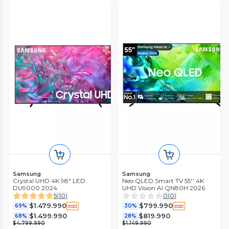
Samsung
Samsung
Crystal UHD 4K 98" LED
Neo QLED Smart TV 55'' 4K
DU9000 2024
UHD Vision AI QN80H 2026
5
(
10
)
0
(
0
)
$1.479.990
$799.990
69%
30%
$1.499.990
$819.990
68%
28%
$4.799.990
$1.149.990