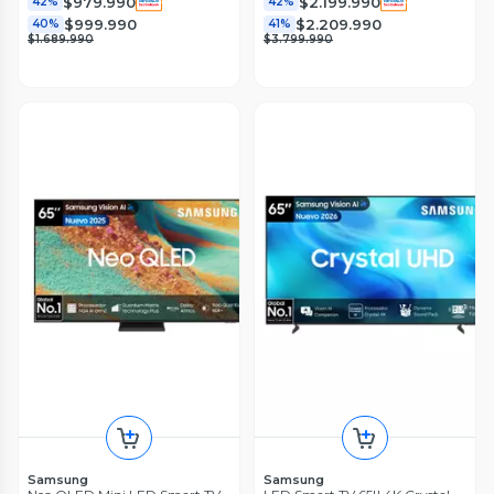
$979.990
$2.199.990
42%
42%
$999.990
$2.209.990
40%
41%
$1.689.990
$3.799.990
Samsung
Samsung