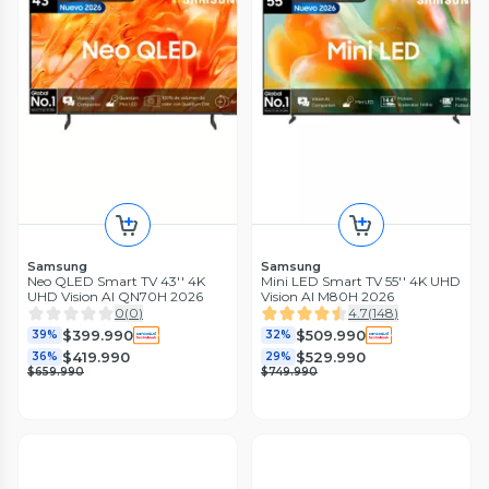
Samsung
Samsung
Neo QLED Smart TV 43'' 4K
Mini LED Smart TV 55'' 4K UHD
UHD Vision AI QN70H 2026
Vision AI M80H 2026
0
(
0
)
4.7
(
148
)
$399.990
$509.990
39%
32%
$419.990
$529.990
36%
29%
$659.990
$749.990