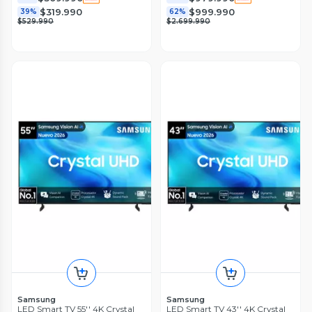
$319.990
$999.990
39%
62%
$529.990
$2.699.990
Samsung
Samsung
LED Smart TV 55'' 4K Crystal
LED Smart TV 43'' 4K Crystal