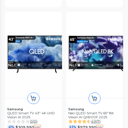
Samsung
Samsung
QLED Smart TV 43" 4K UHD
Neo QLED Smart TV 65" 8K
Vision AI 2025
Vision AI QN900F 2025
0
(
0
)
4.9
(
7
)
$309.990
$979.990
41%
63%