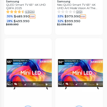
Samsung
Samsung
QLED Smart TV 65'' 4K UHD
Neo QLED Smart TV 65'' 4K
Q6FA 2025
UHD Art Mode Vision AI The
Frame Pro LS03HW con Marco
4.5
(
24
)
0
(
0
)
2026
$489.990
$979.990
30%
53%
$499.990
$999.990
28%
52%
$699.990
$2.099.990