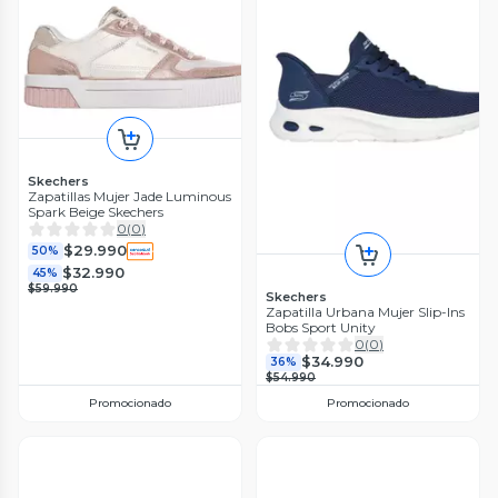
Skechers
Zapatillas Mujer Jade Luminous
Spark Beige Skechers
0
(
0
)
$29.990
50%
$32.990
45%
$59.990
Skechers
Zapatilla Urbana Mujer Slip-Ins
Bobs Sport Unity
0
(
0
)
$34.990
36%
$54.990
Promocionado
Promocionado