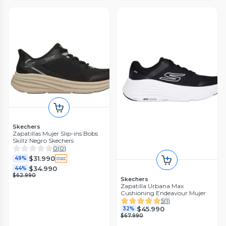
Skechers
Zapatillas Mujer Slip-ins Bobs
Skillz Negro Skechers
0
(
0
)
$31.990
49%
$34.990
44%
$62.990
Skechers
Zapatilla Urbana Max
Cushioning Endeavour Mujer
5
(
1
)
$45.990
32%
$67.990