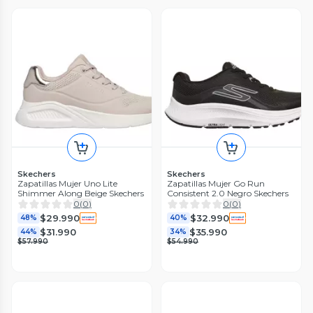
Skechers
Skechers
Zapatillas Mujer Uno Lite
Zapatillas Mujer Go Run
Shimmer Along Beige Skechers
Consistent 2.0 Negro Skechers
0
(
0
)
0
(
0
)
$29.990
$32.990
48%
40%
$31.990
$35.990
44%
34%
$57.990
$54.990