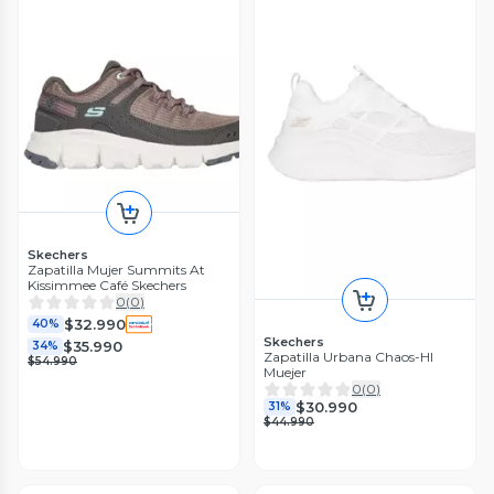
Skechers
Zapatilla Mujer Summits At
Kissimmee Café Skechers
0
(
0
)
$32.990
40%
Skechers
$35.990
34%
Zapatilla Urbana Chaos-HI
$54.990
Muejer
0
(
0
)
$30.990
31%
$44.990