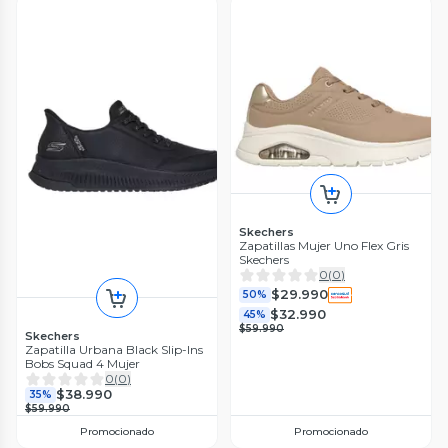
Skechers
Zapatillas Mujer Uno Flex Gris
Skechers
0
(
0
)
$29.990
50%
$32.990
45%
$59.990
Skechers
Zapatilla Urbana Black Slip-Ins
Bobs Squad 4 Mujer
0
(
0
)
$38.990
35%
$59.990
Promocionado
Promocionado