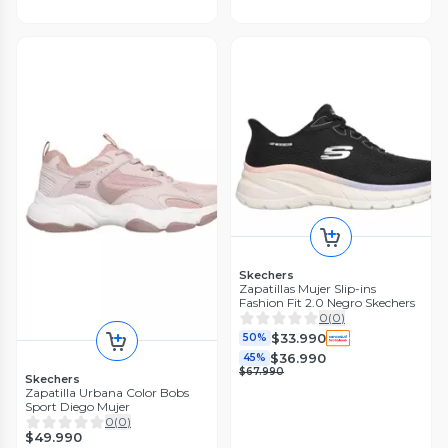
Skechers
Zapatillas Mujer Slip-ins
Fashion Fit 2.0 Negro Skechers
0
(
0
)
$33.990
50%
$36.990
45%
$67.990
Skechers
Zapatilla Urbana Color Bobs
Sport Diego Mujer
0
(
0
)
$49.990