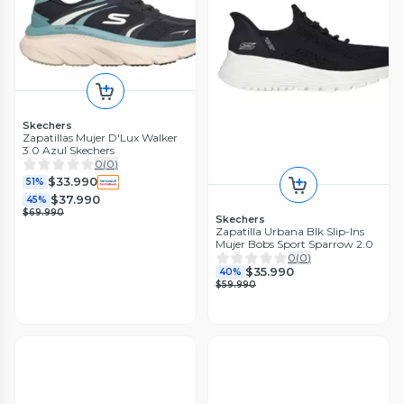
Skechers
Zapatillas Mujer D'Lux Walker
3.0 Azul Skechers
0
(
0
)
$33.990
51%
$37.990
45%
$69.990
Skechers
Zapatilla Urbana Blk Slip-Ins
Mujer Bobs Sport Sparrow 2.0
0
(
0
)
$35.990
40%
$59.990