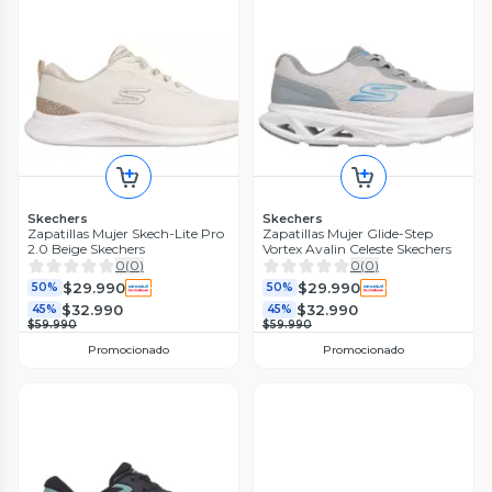
Skechers
Skechers
Zapatillas Mujer Skech-Lite Pro
Zapatillas Mujer Glide-Step
2.0 Beige Skechers
Vortex Avalin Celeste Skechers
0
(
0
)
0
(
0
)
$29.990
$29.990
50%
50%
$32.990
$32.990
45%
45%
$59.990
$59.990
Promocionado
Promocionado