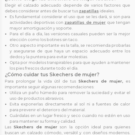
Elegir el calzado adecuado depende de varios factores que
debes considerar antes de buscar tus
zapatillas
ideales.
Es fundamental considerar el uso que se les dará, si son para
actividades deportivas con
zapatillas de mujer
que tengan
mayor amortiguación y soporte.
Para el día a día, las versiones casuales pueden ser la mejor
elección como los botines sin taco.
Otro aspecto importante es la talla, se recomienda probarlas
y asegurarse de que haya un espacio adecuado entre los
dedos y la puntera para evitar molestias.
Opta por modelos transpirables para que ayuden a mantener
los pies frescos durante todo el día.
¿Cómo cuidar tus Skechers de mujer?
Para prolongar la vida útil de tus
Skechers de mujer,
es
importante seguir algunas recomendaciones:
Utiliza un paño húmedo para remover la suciedad y evitar el
uso de productos abrasivos.
Evita exponerlas directamente al sol ni a fuentes de calor
para prevenir el deterioro del material.
Guárdalas en un lugar fresco y seco cuando no estén en uso
para mantener su forma y calidad.
Las
Skechers de mujer
son la opción ideal para quienes
buscan un calzado cómodo, versátil y con diseños modernos.