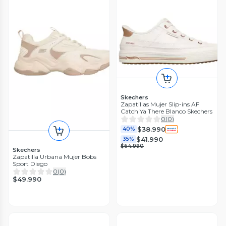
Skechers
Zapatillas Mujer Slip-ins AF
Catch Ya There Blanco Skechers
0
(
0
)
$38.990
40%
$41.990
35%
$64.990
Skechers
Zapatilla Urbana Mujer Bobs
Sport Diego
0
(
0
)
$49.990