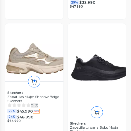
$33.990
29%
$47.990
Skechers
Zapatillas Mujer Shadow Beige
Skechers
0
(
0
)
$45.990
29%
$48.990
24%
$64.990
Skechers
Zapatilla Urbana Bobs Moda