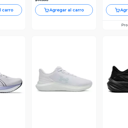
$44.990
l carro
Agregar al carro
Agr
Pr
revia
Vista Previa
V