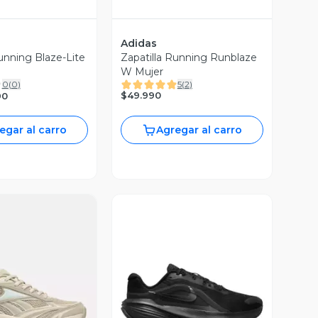
Adidas
unning Blaze-Lite
Zapatilla Running Runblaze
W Mujer
0
(
0
)
5
(
2
)
$49.990
90
egar al carro
Agregar al carro
ista Previa
Vista Previa