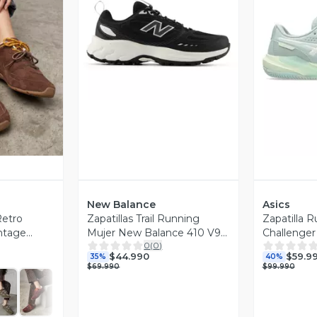
Vista Previa
revia
V
New Balance
Asics
Retro
Zapatillas Trail Running
Zapatilla 
intage
Mujer New Balance 410 V9
Challenger
0
(
0
)
Negras
$44.990
$59.9
35%
40%
$69.990
$99.990