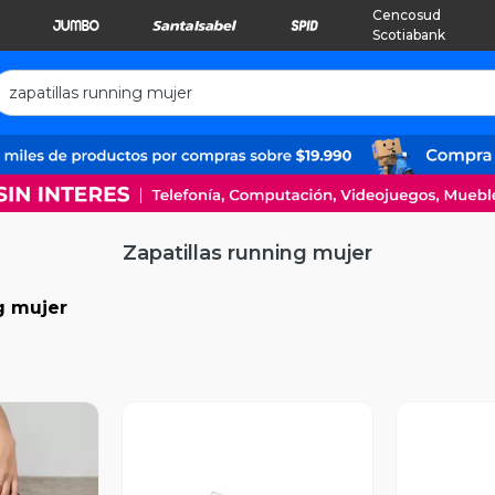
Cencosud
Scotiabank
Zapatillas running mujer
g mujer