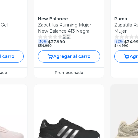
New Balance
Puma
 Gel-
Zapatillas Running Mujer
Zapatilla R
New Balance 413 Negra
Mujer
0
(
0
)
$37.990
$34.9
30%
22%
$54.990
$44.990
l carro
Agregar al carro
Agr
ado
Promocionado
revia
Vista Previa
V