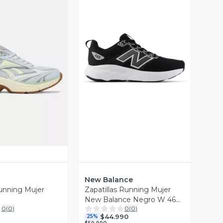
Vista Previa
ista Previa
New Balance
Running Mujer
Zapatillas Running Mujer
New Balance Negro W 460
0
(
0
)
0
(
0
)
LK4
$44.990
25%