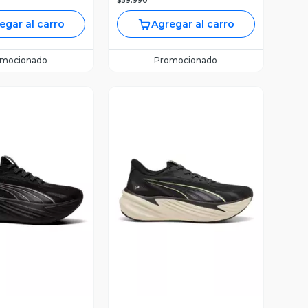
$59.990
egar al carro
Agregar al carro
omocionado
Promocionado
ista Previa
Vista Previa