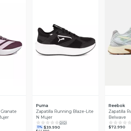
revia
Vista Previa
V
Puma
Reebok
 Granate
Zapatilla Running Blaze-Lite
Zapatilla 
ujer
N Mujer
Belwave
0
(
0
)
$72.990
$39.990
11%