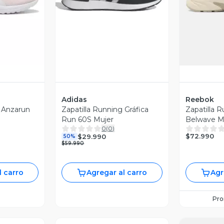
Adidas
Reebok
g Anzarun
Zapatilla Running Gráfica
Zapatilla 
Run 60S Mujer
Belwave M
0
(
0
)
$72.990
$29.990
50%
$59.990
l carro
Agregar al carro
Agr
Pr