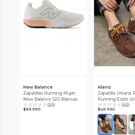
Vista Previa
Vista P
New Balance
Alaniz
Zapatillas Running Mujer
Zapatilla Urbana 
New Balance 520 Blancas
Running Estilo V
0
(
0
)
0
(
0
)
Mujer
$69.990
$49.990