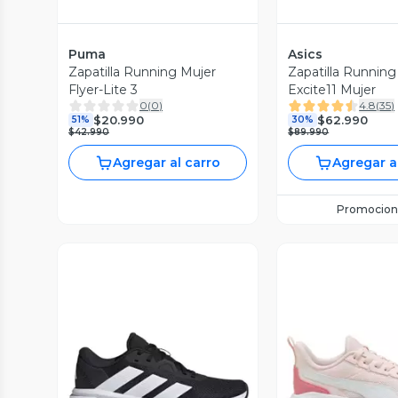
Puma
Asics
Zapatilla Running Mujer
Zapatilla Running
Flyer-Lite 3
Excite11 Mujer
0
(
0
)
4.8
(
35
)
$20.990
$62.990
51%
30%
$42.990
$89.990
Agregar al carro
Agregar a
Promocion
Vista Previa
Vista P