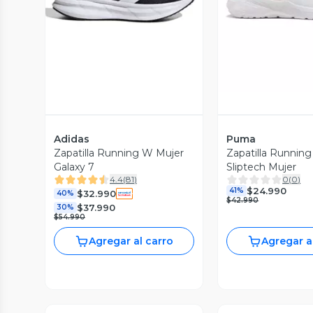
Adidas
Puma
Zapatilla Running W Mujer
Zapatilla Runnin
Galaxy 7
Sliptech Mujer
4.4
(
81
)
0
(
0
)
$24.990
41%
$32.990
40%
$42.990
$37.990
30%
$54.990
Agregar al carro
Agregar a