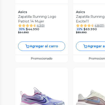
Asics
Asics
Zapatilla Running Logo
Zapatilla Running
Patriot 14 Mujer
Excite11
4.3
(
3
)
4.8
(
37
)
$44.990
$69.990
30%
22%
$64.990
$89.990
Agregar al carro
Agregar a
Promocionado
Promocion