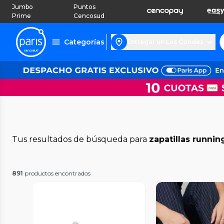
Jumbo
Puntos
Prime
Cencosud
Categorías
Entregar en Las Condes
Tus resultados de búsqueda para
zapatillas runnin
891
productos encontrados