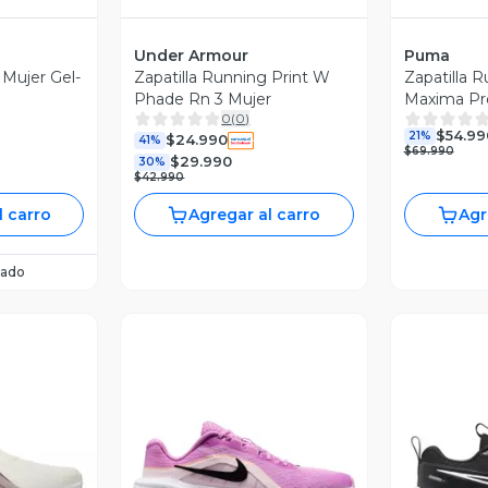
Under Armour
Puma
 Mujer Gel-
Zapatilla Running Print W
Zapatilla 
Phade Rn 3 Mujer
Maxima Pr
0
(
0
)
$54.99
21%
$24.990
41%
$69.990
$29.990
30%
$42.990
l carro
Agregar al carro
Agr
ado