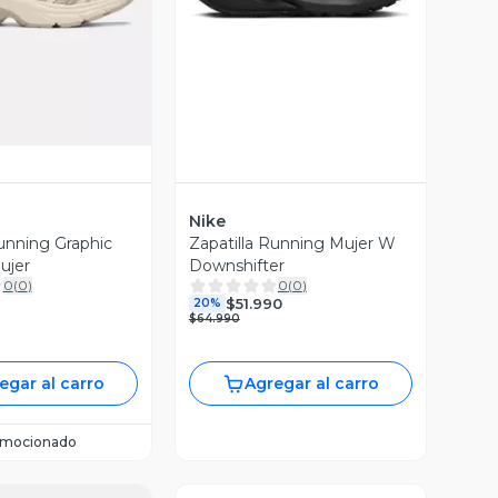
Nike
Running Graphic
Zapatilla Running Mujer W
ujer
Downshifter
0
(
0
)
0
(
0
)
$51.990
20%
$64.990
egar al carro
Agregar al carro
omocionado