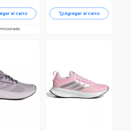
egar al carro
Agregar al carro
omocionado
ista Previa
Vista Previa