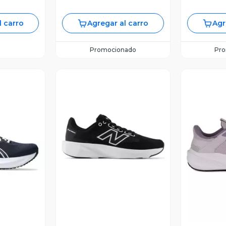
l carro
Agregar al carro
Agr
Promocionado
Pr
Vista Previa
revia
V