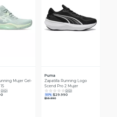
ista Previa
Vista Previa
Puma
Running Mujer Gel-
Zapatilla Running Logo
 15
Scend Pro 2 Mujer
0
(
0
)
0
(
0
)
90
$29.990
50%
$59.990