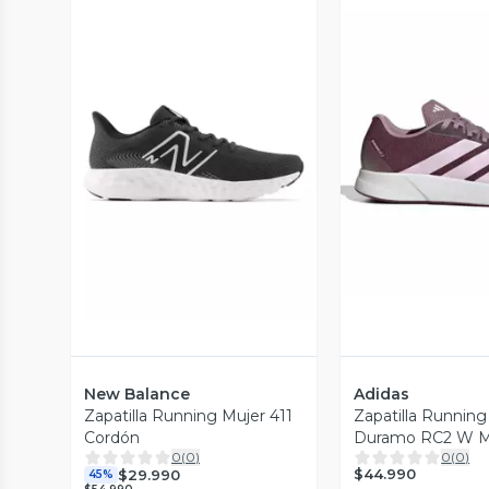
Vista Previa
Vista P
New Balance
Adidas
Zapatilla Running Mujer 411
Zapatilla Running
Cordón
Duramo RC2 W M
0
(
0
)
0
(
0
)
$44.990
$29.990
45%