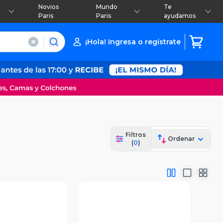
Novios
Mundo
Te
Paris
Paris
ayudamos
¡Hola! Ingresa o regístrate
Filtros
Ordenar
(
0
)