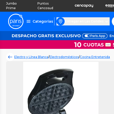
Jumbo
Puntos
Prime
Cencosud
Categorías
Entregar en Las Condes
Electro y Línea Blanca
/
Electrodomésticos
/
Cocina Entretenida