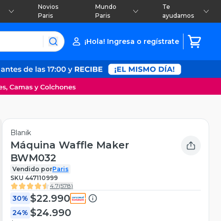
Novios
Mundo
Te
Paris
Paris
ayudamos
¡Hola! Ingresa o regístrate
Blanik
Máquina Waffle Maker
BWM032
Vendido por
Paris
SKU
447110999
4.7
(
578
)
$22.990
30%
$24.990
24%