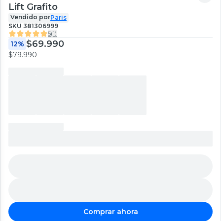
Lift Grafito
Vendido por
Paris
SKU
381306999
5
(
1
)
$69.990
12%
$79.990
Comprar ahora