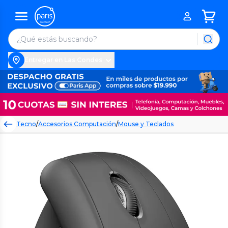
Entregar en Las Condes
Tecno
/
Accesorios Computación
/
Mouse y Teclados