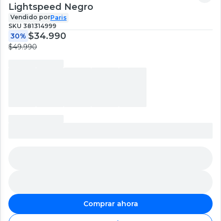
Lightspeed Negro
Vendido por
Paris
SKU
381314999
$34.990
30%
$49.990
Comprar ahora