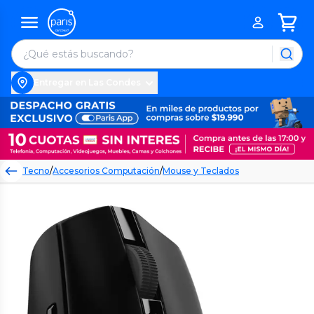
Entregar en Las Condes
Tecno
/
Accesorios Computación
/
Mouse y Teclados