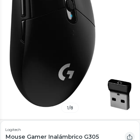
1
/
8
Logitech
Mouse Gamer Inalámbrico G305