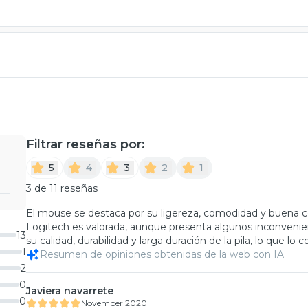
Filtrar reseñas por:
5
4
3
2
1
3 de 11 reseñas
El mouse se destaca por su ligereza, comodidad y buena c
Logitech es valorada, aunque presenta algunos inconvenie
13
su calidad, durabilidad y larga duración de la pila, lo que lo 
1
Resumen de opiniones obtenidas de la web con IA
2
0
Javiera navarrete
0
November 2020