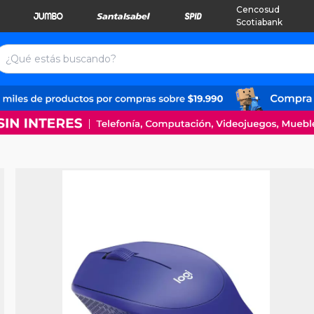
Cencosud
Scotiabank