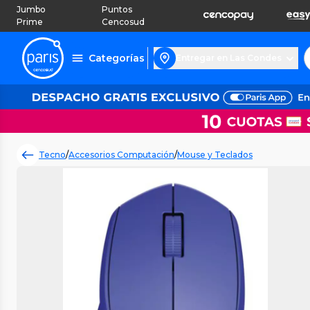
Jumbo
Puntos
Prime
Cencosud
Categorías
Entregar en Las Condes
Tecno
/
Accesorios Computación
/
Mouse y Teclados