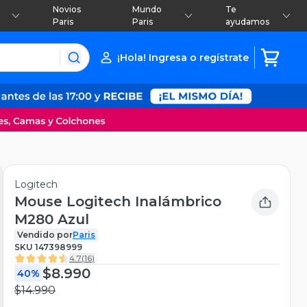
Novios
Mundo
Te
Paris
Paris
ayudamos
¡Hola! Ingresa o regístrate
Logitech
Mouse Logitech Inalámbrico
M280 Azul
Vendido por
Paris
SKU
147398999
4.7
(
16
)
$8.990
40%
$14.990