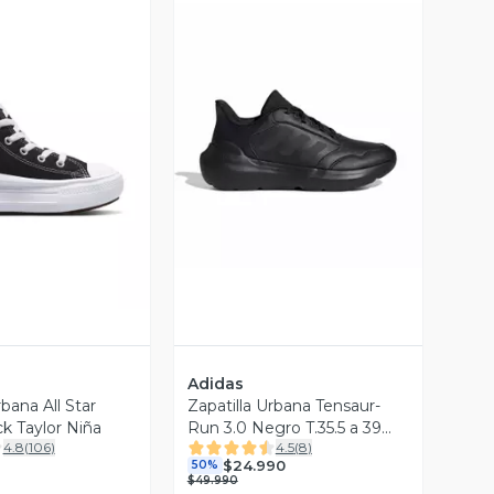
ista Previa
Vista Previa
Adidas
rbana All Star
Zapatilla Urbana Tensaur-
 Taylor Niña
Run 3.0 Negro T.35.5 a 39
4.8
(
106
)
4.5
(
8
)
Unisex
$24.990
50%
$49.990