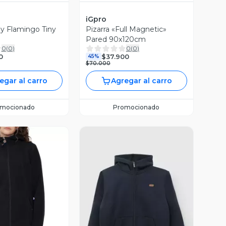
iGpro
ny Flamingo Tiny
Pizarra «Full Magnetic»
Pared 90x120cm
0
(
0
)
0
(
0
)
0
$37.900
45%
$70.000
egar al carro
Agregar al carro
omocionado
Promocionado
ista Previa
Vista Previa