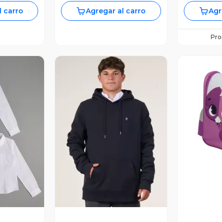
l carro
Agregar al carro
Agr
Pr
V
revia
Vista Previa