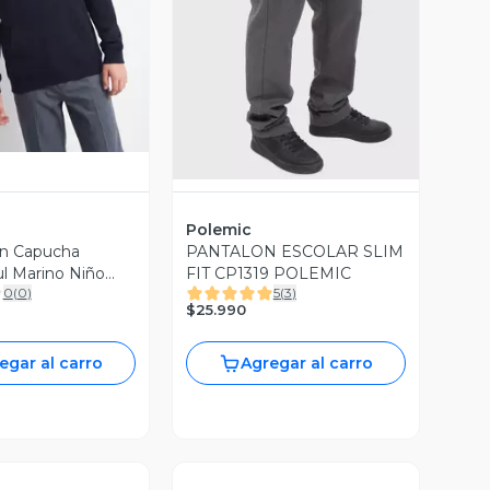
ista Previa
Vista Previa
Polemic
on Capucha
PANTALON ESCOLAR SLIM
ul Marino Niño
FIT CP1319 POLEMIC
0
(
0
)
5
(
3
)
-Xl
$25.990
egar al carro
Agregar al carro