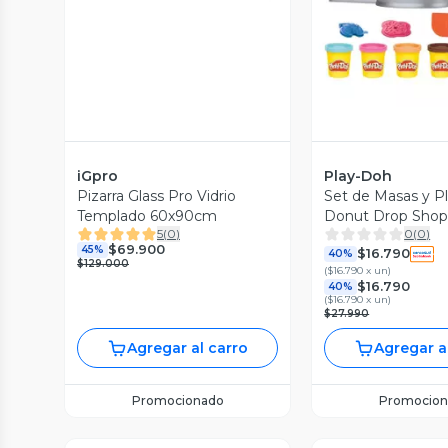
iGpro
Play-Doh
Pizarra Glass Pro Vidrio
Set de Masas y Pla
Templado 60x90cm
Donut Drop Sho
5
(
0
)
0
(
0
)
$69.900
45%
$16.790
40%
$129.000
(
$16.790 x un
)
$16.790
40%
(
$16.790 x un
)
$27.990
Agregar al carro
Agregar a
Promocionado
Promocion