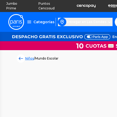
Jumbo
Puntos
Prime
Cencosud
Categorías
Entregar en Las Condes
Niños
/
Mundo Escolar