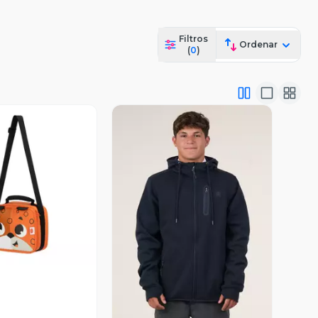
Filtros
Ordenar
(
0
)
ista Previa
Vista Previa