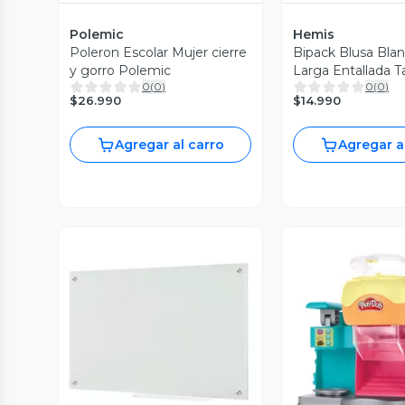
Polemic
Hemis
Poleron Escolar Mujer cierre
Bipack Blusa Bla
y gorro Polemic
Larga Entallada Ta
0
(
0
)
0
(
0
)
$26.990
$14.990
Agregar al carro
Agregar a
Vista Previa
Vista P