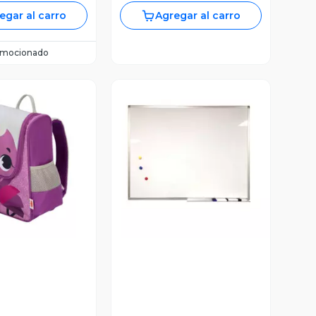
egar al carro
Agregar al carro
omocionado
ista Previa
Vista Previa