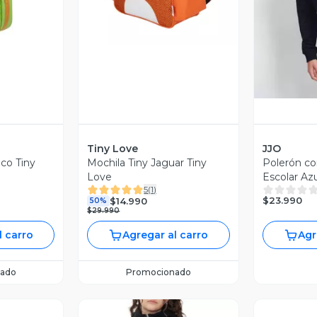
V
Tiny Love
JJO
co Tiny
Mochila Tiny Jaguar Tiny
Polerón c
Love
Escolar Az
5
(
1
)
Talla S-M-L
$23.990
$14.990
50%
$29.990
l carro
Agregar al carro
Agr
ado
Promocionado