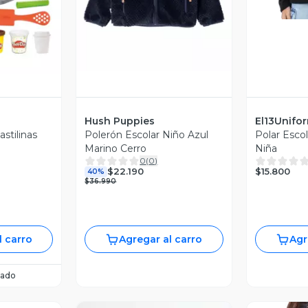
Hush Puppies
El13Unifo
stilinas
Polerón Escolar Niño Azul
Polar Esco
p
Marino Cerro
Niña
0
(
0
)
$15.800
$22.190
40%
$36.990
l carro
Agregar al carro
Agr
ado