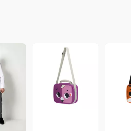
Vista Previa
V
revia