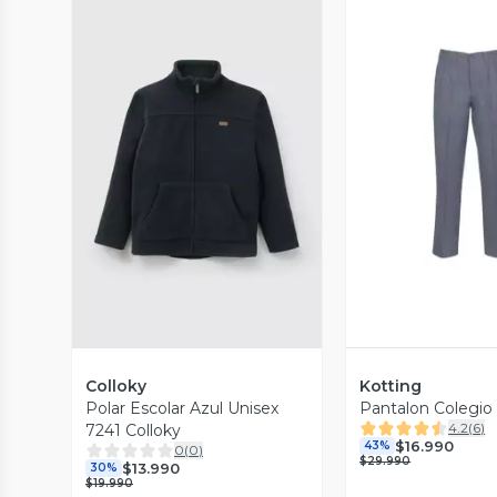
Vista P
Vista Previa
Colloky
Kotting
Polar Escolar Azul Unisex
Pantalon Colegio 
4.2
(
6
)
7241 Colloky
$16.990
43%
0
(
0
)
$29.990
$13.990
30%
$19.990