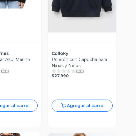
rmes
Colloky
lar Azul Marino
Polerón con Capucha para
Niñas y Niños
0
(
0
)
0
(
0
)
$27.990
egar al carro
Agregar al carro