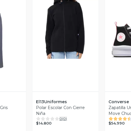
Vista Previa
V
revia
El13Uniformes
Converse
Gris
Polar Escolar Con Cierre
Zapatilla U
Niña
Move Chuck
0
(
0
)
$14.800
$54.990