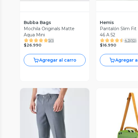
Bubba Bags
Hemis
Mochila Originals Matte
Pantalón Slim Fit 
Aqua Mini
46 A 52
5
(
1
)
4.3
(
10
)
$26.990
$16.990
Agregar al carro
Agregar a
Vista P