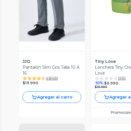
Vista Previa
JJO
Tiny Love
Pantalón Slim Gris Talla 10 A
Lonchera Tiny Cro
16
Love
4.8
(
45
)
0
(
0
)
$19.990
$9.990
50%
$19.990
Agregar al carro
Agregar a
Promocion