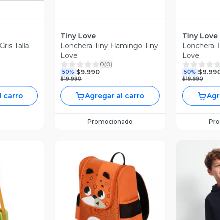
Tiny Love
Tiny Love
Gris Talla
Lonchera Tiny Flamingo Tiny
Lonchera T
Love
Love
0
(
0
)
$9.990
$9.99
50%
50%
$19.990
$19.990
l carro
Agregar al carro
Agr
Promocionado
Pr
revia
Vista Previa