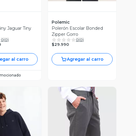
Polemic
iny Jaguar Tiny
Polerón Escolar Bonded
Zipper Gorro
0
(
0
)
0
(
0
)
$29.990
0
egar al carro
Agregar al carro
omocionado