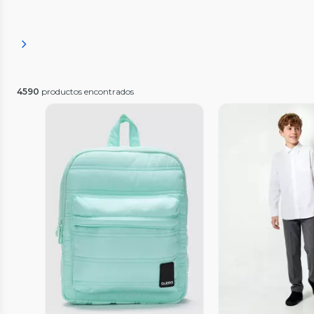
4590
productos encontrados
Vista P
Vista Previa