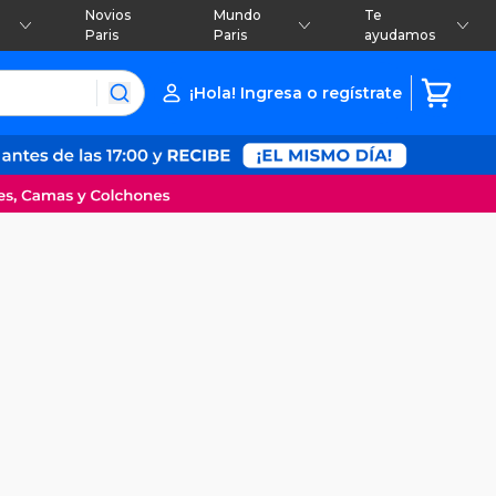
Novios
Mundo
Te
Paris
Paris
ayudamos
¡Hola! Ingresa o regístrate