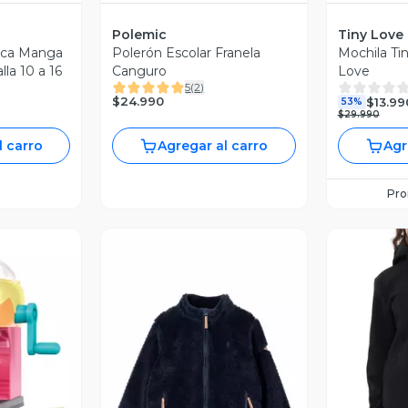
Polemic
Tiny Love
nca Manga
Polerón Escolar Franela
Mochila Ti
lla 10 a 16
Canguro
Love
5
(
2
)
$24.990
$13.99
53%
$29.990
l carro
Agregar al carro
Agr
Pr
V
Vista Previa
revia