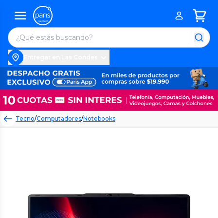
Entregar en Las Condes
Tecno
/
Computadores
/
Notebooks