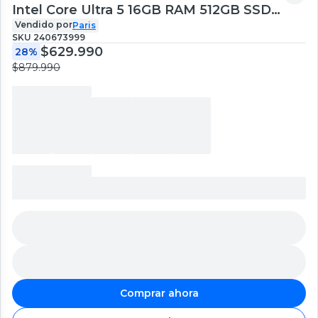
Intel Core Ultra 5 16GB RAM 512GB SSD
16' WUXGA
Vendido por
Paris
SKU
240673999
$629.990
28%
$879.990
Comprar ahora