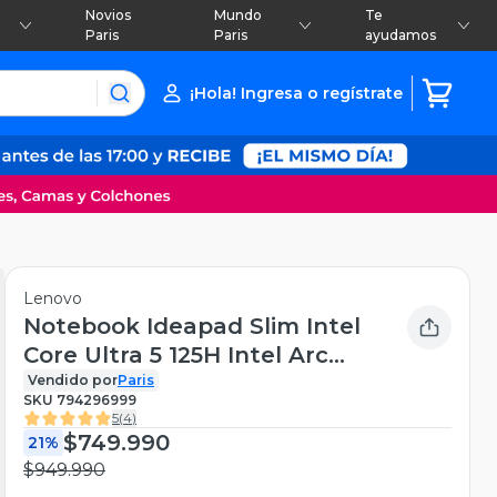
Novios
Mundo
Te
Paris
Paris
ayudamos
¡Hola! Ingresa o regístrate
Lenovo
Notebook Ideapad Slim Intel
Core Ultra 5 125H Intel Arc
Graphics 16GB RAM 512GB
Vendido por
Paris
SKU
794296999
SSD 14'' WUXGA
5
(
4
)
$749.990
21%
$949.990