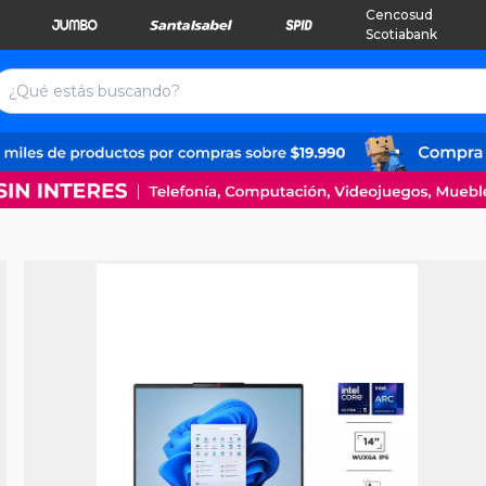
Cencosud
Scotiabank