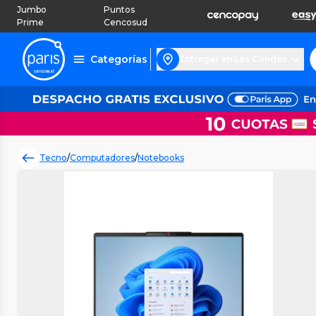
Jumbo
Puntos
Prime
Cencosud
Categorías
Entregar en Las Condes
Tecno
/
Computadores
/
Notebooks