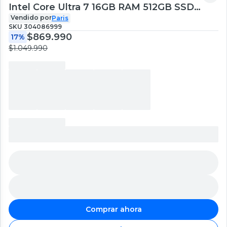
Intel Core Ultra 7 16GB RAM 512GB SSD
16'' 2K 60Hz
Vendido por
Paris
SKU
304086999
$869.990
17%
$1.049.990
Comprar ahora