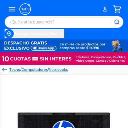
Entregar en Las Condes
Tecno
/
Computadores
/
Notebooks