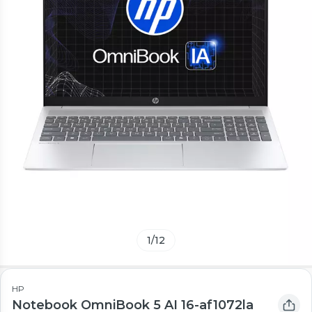
1
/
12
HP
Notebook OmniBook 5 AI 16-af1072la