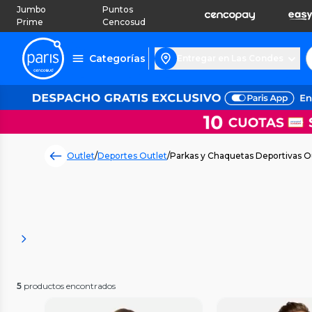
Jumbo
Puntos
Prime
Cencosud
Categorías
Entregar en Las Condes
Outlet
/
Deportes Outlet
/
Parkas y Chaquetas Deportivas O
5
productos encontrados