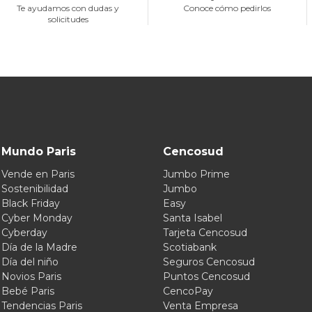
Te ayudamos con dudas y
Conoce cómo pedirlos
solicitudes
Mundo Paris
Cencosud
Vende en Paris
Jumbo Prime
Sostenibilidad
Jumbo
Black Friday
Easy
Cyber Monday
Santa Isabel
Cyberday
Tarjeta Cencosud
Día de la Madre
Scotiabank
Día del niño
Seguros Cencosud
Novios Paris
Puntos Cencosud
Bebé Paris
CencoPay
Tendencias Paris
Venta Empresa