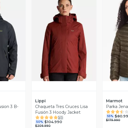
revia
Vista Previa
V
Lippi
Marmot
sion 3 B-
Chaqueta Tres Cruces Lisa
Parka Jen
Fusión 3 Hoody Jacket
$80.9
55%
5
(
1
)
$179.990
$104.990
50%
$209.990