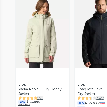
Vista Previa
Vista P
Lippi
Lippi
Parka Roble B-Dry Hoody
Chaqueta Lake Fu
Jacket
Dry Jacket
5
(
2
)
3.4
(
5
)
$135.990
20%
$107.990
36%
$169.990