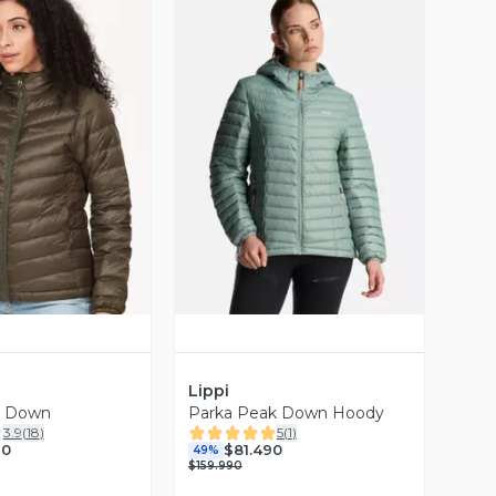
ista Previa
Vista Previa
Lippi
a Down
Parka Peak Down Hoody
3.9
(
18
)
5
(
1
)
90
$81.490
49%
$159.990