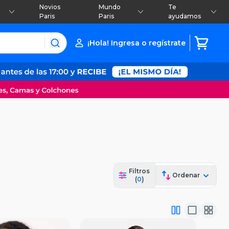
Novios
Mundo
Te
Paris
Paris
ayudamos
¡Hola! Ingresa o regístrate
Filtros
Ordenar
(
0
)