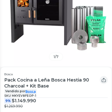
1
/
7
Bosca
Pack Cocina a Leña Bosca Hestia 90
Charcoal + Kit Base
Vendido por
Bosca
SKU
MKYEV8FEOP-1
$1.149.990
9%
$1.269.990