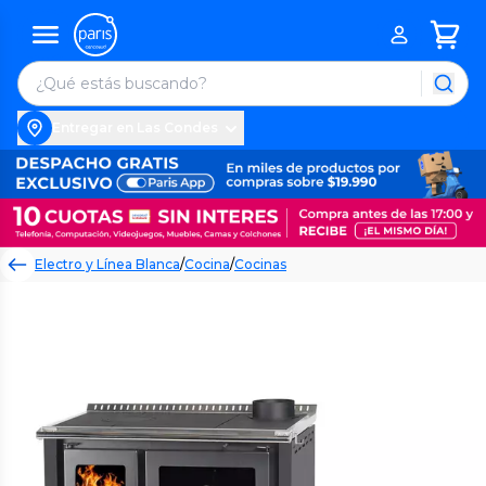
Entregar en Las Condes
Electro y Línea Blanca
/
Cocina
/
Cocinas