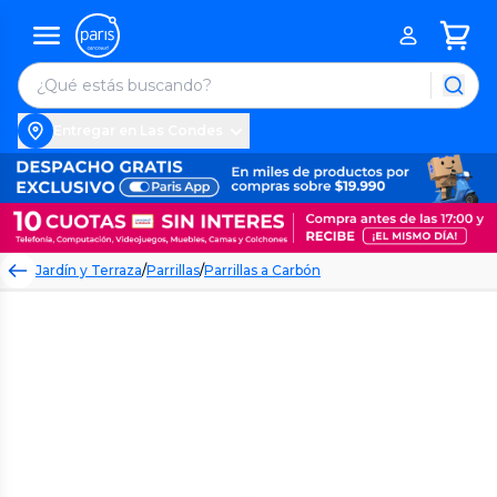
Entregar en Las Condes
Jardín y Terraza
/
Parrillas
/
Parrillas a Carbón