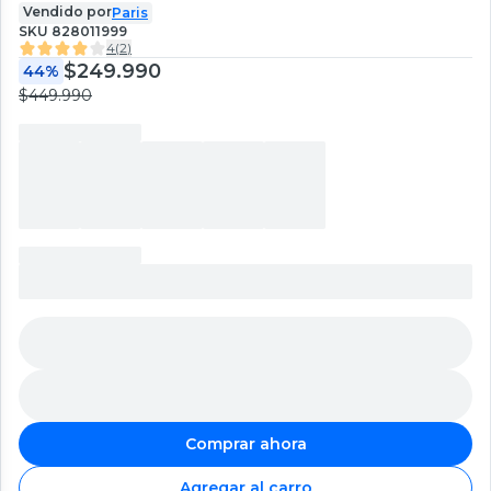
Vendido por
Paris
SKU
828011999
4
(
2
)
$249.990
44%
$449.990
Comprar ahora
Agregar al carro