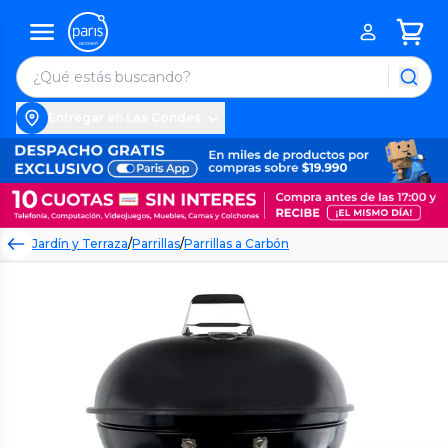
Entregar en Las Condes
Jardín y Terraza
/
Parrillas
/
Parrillas a Carbón