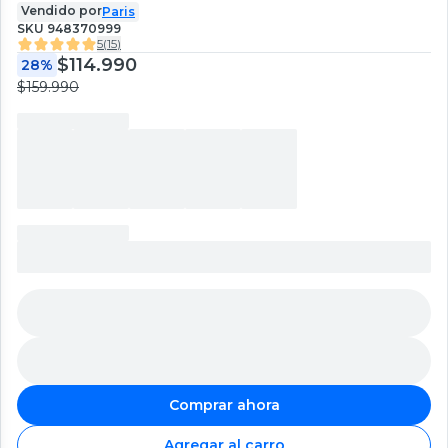
Vendido por
Paris
SKU
948370999
5
(
15
)
$114.990
28%
$159.990
Comprar ahora
Agregar al carro