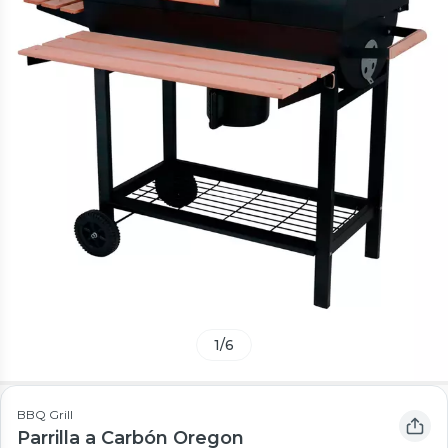
1
/
6
BBQ Grill
Parrilla a Carbón Oregon