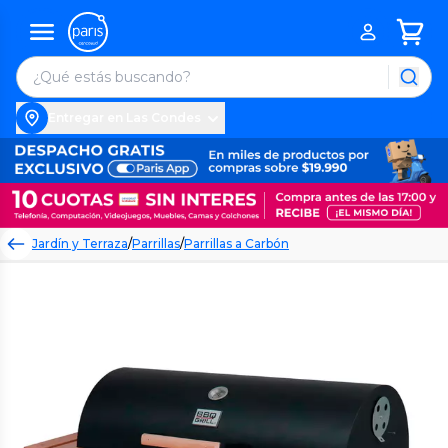
Entregar en Las Condes
Jardín y Terraza
/
Parrillas
/
Parrillas a Carbón