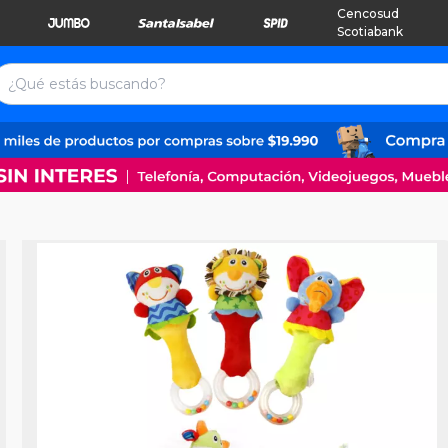
Cencosud
Scotiabank