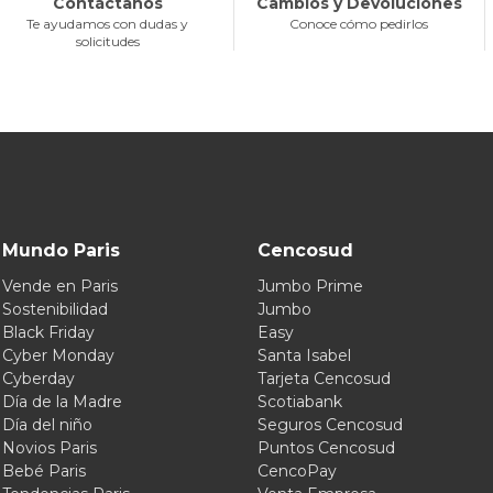
Contáctanos
Cambios y Devoluciones
Te ayudamos con dudas y
Conoce cómo pedirlos
solicitudes
Mundo Paris
Cencosud
Vende en Paris
Jumbo Prime
Sostenibilidad
Jumbo
Black Friday
Easy
Cyber Monday
Santa Isabel
Cyberday
Tarjeta Cencosud
Día de la Madre
Scotiabank
Día del niño
Seguros Cencosud
Novios Paris
Puntos Cencosud
Bebé Paris
CencoPay