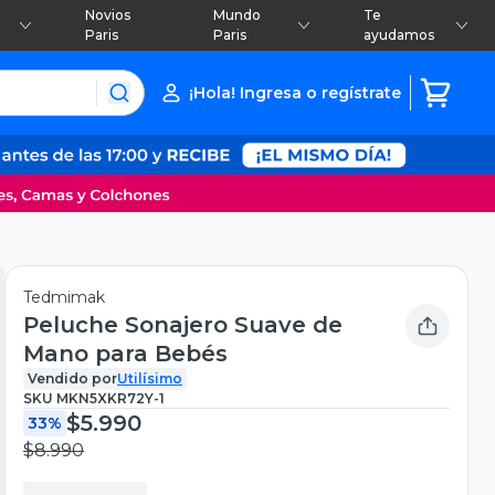
Novios
Mundo
Te
Paris
Paris
ayudamos
¡Hola! Ingresa o regístrate
Tedmimak
Peluche Sonajero Suave de
Mano para Bebés
Vendido por
Utilísimo
SKU
MKN5XKR72Y-1
$5.990
33%
$8.990