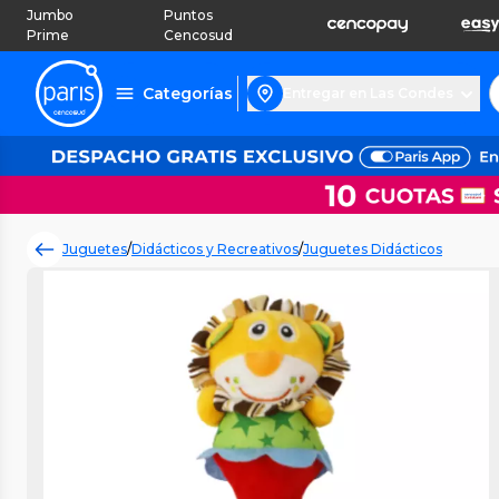
Jumbo
Puntos
Prime
Cencosud
Categorías
Entregar en Las Condes
Juguetes
/
Didácticos y Recreativos
/
Juguetes Didácticos