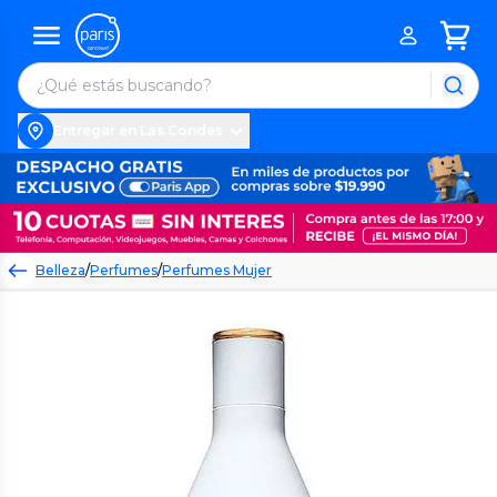
Entregar en Las Condes
Belleza
/
Perfumes
/
Perfumes Mujer