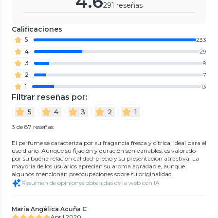
4.6
291 reseñas
Calificaciones
5
233
4
29
3
9
2
7
1
13
Filtrar reseñas por:
5
4
3
2
1
3 de 87 reseñas
El perfume se caracteriza por su fragancia fresca y cítrica, ideal para el
uso diario. Aunque su fijación y duración son variables, es valorado
por su buena relación calidad-precio y su presentación atractiva. La
mayoría de los usuarios aprecian su aroma agradable, aunque
algunos mencionan preocupaciones sobre su originalidad.
Resumen de opiniones obtenidas de la web con IA
María Angélica Acuña C
April 2020