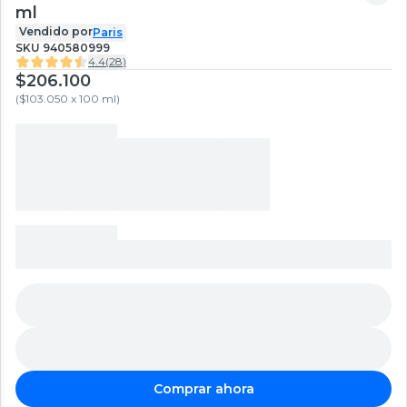
ml
Vendido por
Paris
SKU
940580999
4.4
(
28
)
$206.100
(
$103.050 x 100 ml
)
Comprar ahora