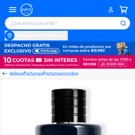
Entregar en Las Condes
Belleza
/
Perfumes
/
Perfumes Hombre