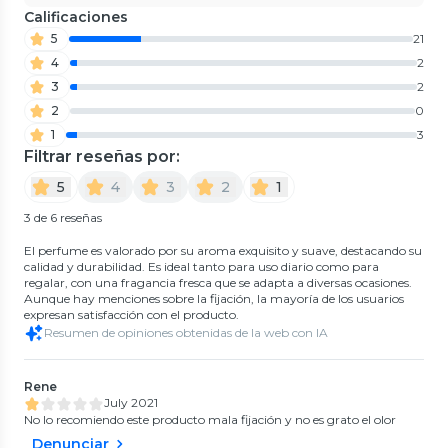
Calificaciones
5
21
4
2
3
2
2
0
1
3
Filtrar reseñas por:
5
4
3
2
1
3 de 6 reseñas
El perfume es valorado por su aroma exquisito y suave, destacando su
calidad y durabilidad. Es ideal tanto para uso diario como para
regalar, con una fragancia fresca que se adapta a diversas ocasiones.
Aunque hay menciones sobre la fijación, la mayoría de los usuarios
expresan satisfacción con el producto.
Resumen de opiniones obtenidas de la web con IA
Rene
July 2021
No lo recomiendo este producto mala fijación y no es grato el olor
Denunciar