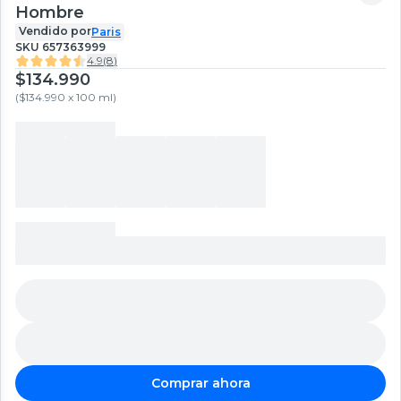
Hombre
Vendido por
Paris
SKU
657363999
4.9
(
8
)
$134.990
(
$134.990 x 100 ml
)
Comprar ahora