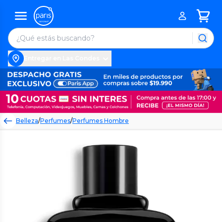
Entregar en Las Condes
Belleza
/
Perfumes
/
Perfumes Hombre