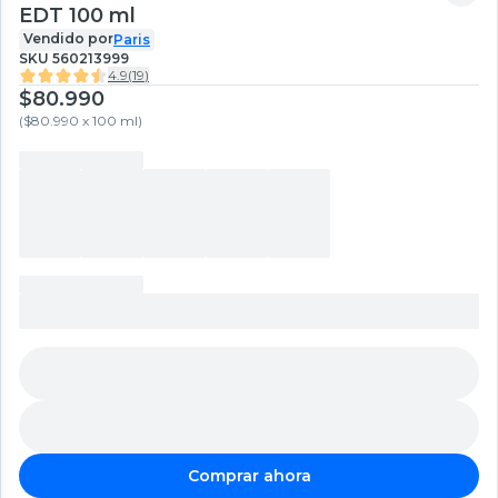
EDT 100 ml
Vendido por
Paris
SKU
560213999
4.9
(
19
)
$80.990
(
$80.990 x 100 ml
)
Comprar ahora