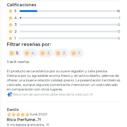
Calificaciones
5
18
4
1
3
0
2
0
1
0
Filtrar reseñas por:
5
4
3
2
1
3 de 8 reseñas
El producto se caracteriza por su suave algodón y talla precisa.
Destaca por su agradable aroma fresco y atractivo diseño, además de
ofrecer una buena relación calidad-precio. La presentación también es
valorada, aunque algunos comentarios mencionan un costo elevado
en comparación con otros lugares.
Resumen de opiniones obtenidas de la web con IA
Danilo
June 2020
Rico Perfume...?!
A mi esposa le encanta...!!!