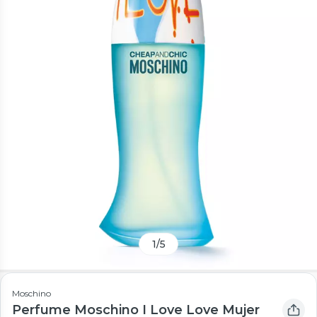
1
/
5
Moschino
Perfume Moschino I Love Love Mujer