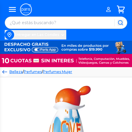
Entregar en Las Condes
Belleza
/
Perfumes
/
Perfumes Mujer