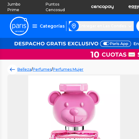
Jumbo
Puntos
Prime
Cencosud
Categorías
Entregar en Las Condes
Belleza
/
Perfumes
/
Perfumes Mujer