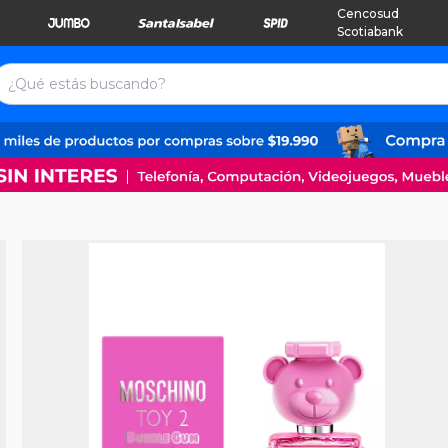
Cencosud
Scotiabank