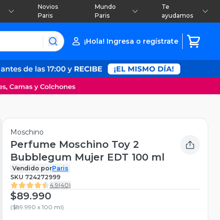
Novios
Mundo
Te
Paris
Paris
ayudamos
¡Hola! Ingresa o regístrate
Moschino
Perfume Moschino Toy 2
Bubblegum Mujer EDT 100 ml
Vendido por
Paris
SKU
724272999
4.9
(
40
)
$89.990
(
$89.990 x 100 ml
)