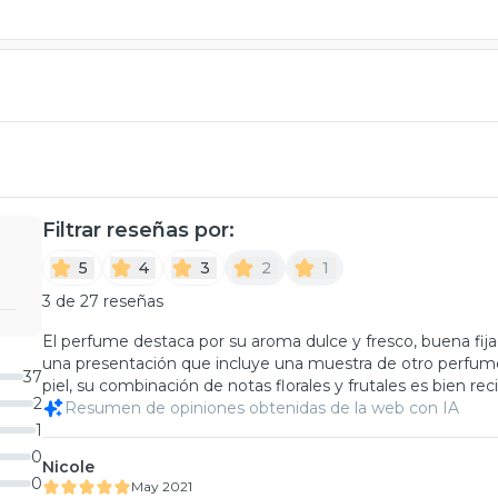
Filtrar reseñas por:
5
4
3
2
1
3 de 27 reseñas
El perfume destaca por su aroma dulce y fresco, buena fijac
una presentación que incluye una muestra de otro perfum
37
piel, su combinación de notas florales y frutales es bien re
2
Resumen de opiniones obtenidas de la web con IA
1
0
Nicole
0
May 2021