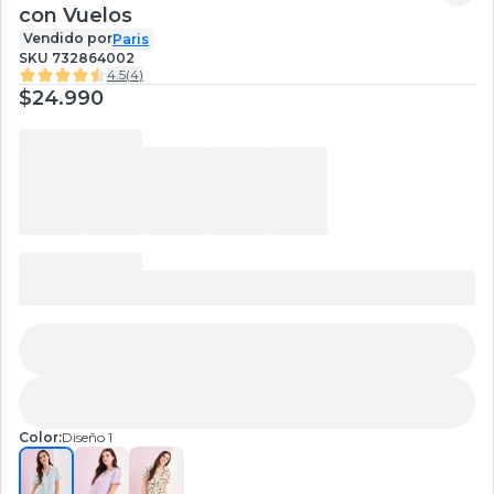
con Vuelos
Vendido por
Paris
SKU
732864002
4.5
(
4
)
$24.990
Color:
Diseño 1