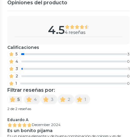
Opiniones del producto
4.5
4 reseñas
Calificaciones
5
3
4
0
3
1
2
0
1
0
Filtrar reseñas por:
5
4
3
2
1
2 de 2 reseñas
Eduardo A
December 2024
Es un bonito pijama
Es un pijama elegante y de buena combinación de colores y es de