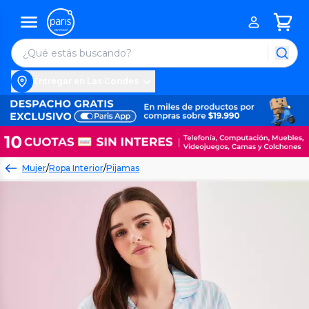
Entregar en Las Condes
Mujer
/
Ropa Interior
/
Pijamas