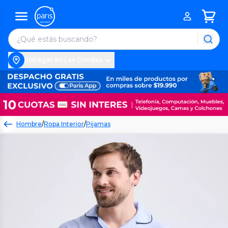
Entregar en Las Condes
Hombre
/
Ropa Interior
/
Pijamas