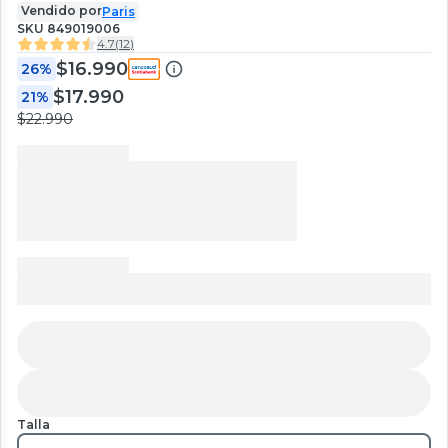
Vendido por
Paris
SKU
849019006
4.7
(
12
)
$16.990
26%
$17.990
21%
$22.990
Talla