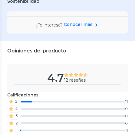
Sostenibilidad
Conocer más
¿Te interesa?
Opiniones del producto
4.7
12 reseñas
Calificaciones
5
11
4
0
3
0
2
0
1
1