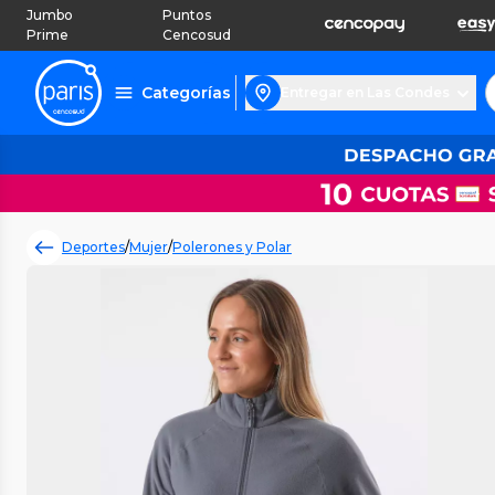
Jumbo
Puntos
Prime
Cencosud
Categorías
Entregar en Las Condes
Deportes
/
Mujer
/
Polerones y Polar