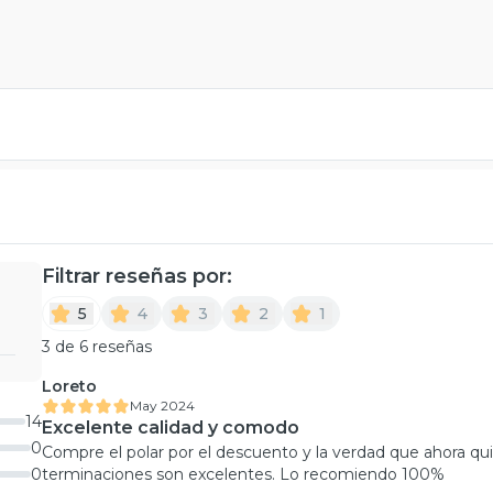
Filtrar reseñas por:
5
4
3
2
1
3 de 6 reseñas
Loreto
May 2024
14
Excelente calidad y comodo
0
Compre el polar por el descuento y la verdad que ahora qu
0
terminaciones son excelentes. Lo recomiendo 100%