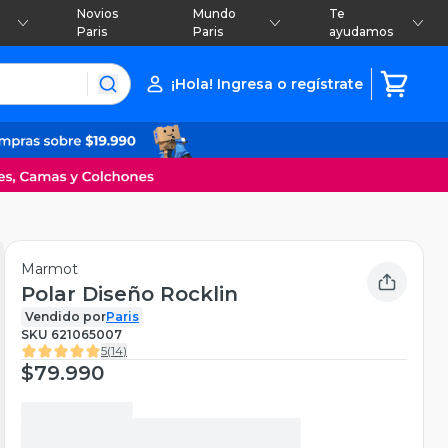
Novios
Mundo
Te
Paris
Paris
ayudamos
¡Hola! Ingresa o regístrate
Marmot
Polar Diseño Rocklin
Vendido por
Paris
SKU
621065007
5
(
14
)
$79.990