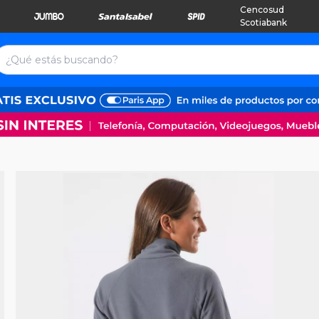
Cencosud
Scotiabank