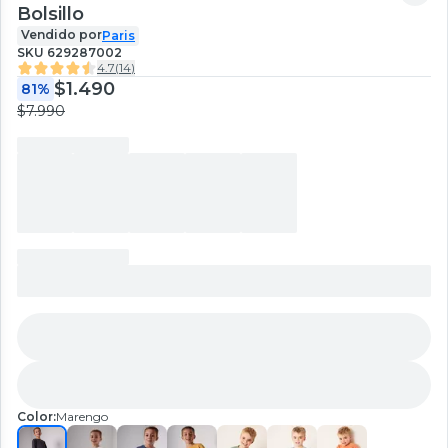
Bolsillo
Vendido por
Paris
SKU
629287002
4.7
(
14
)
$1.490
81%
$7.990
Color:
Marengo