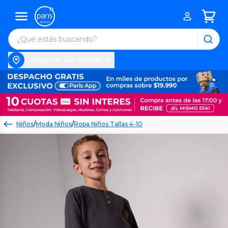
Entregar en Las Condes
Niños
/
Moda Niños
/
Ropa Niños Tallas 4-10