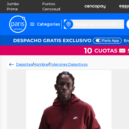
Jumbo
Puntos
Prime
Cencosud
Categorías
Entregar en Las Condes
Deportes
/
Hombre
/
Polerones Deportivos