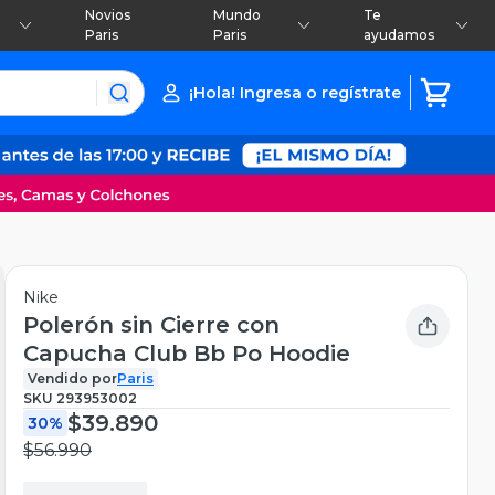
Novios
Mundo
Te
Paris
Paris
ayudamos
¡Hola! Ingresa o regístrate
Nike
Polerón sin Cierre con
Capucha Club Bb Po Hoodie
Vendido por
Paris
SKU
293953002
$39.890
30%
$56.990