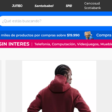
Cencosud
Scotiabank