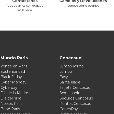
Contáctanos
Cambios y Devoluciones
Te ayudamos con dudas y
Conoce cómo pedirlos
solicitudes
Mundo Paris
Cencosud
Vende en Paris
Jumbo Prime
Sostenibilidad
Jumbo
Black Friday
Easy
Cyber Monday
Santa Isabel
Cyberday
Tarjeta Cencosud
Día de la Madre
Scotiabank
Día del niño
Seguros Cencosud
Novios Paris
Puntos Cencosud
Bebé Paris
CencoPay