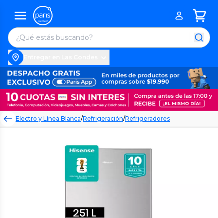
Entregar en Las Condes
Electro y Línea Blanca
/
Refrigeración
/
Refrigeradores