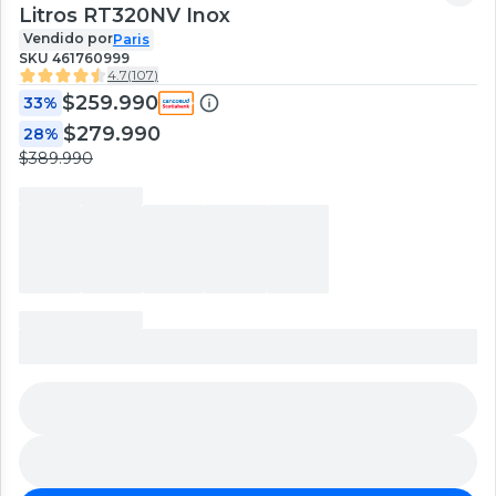
Litros RT320NV Inox
Vendido por
Paris
SKU
461760999
4.7
(
107
)
$259.990
33%
$279.990
28%
$389.990