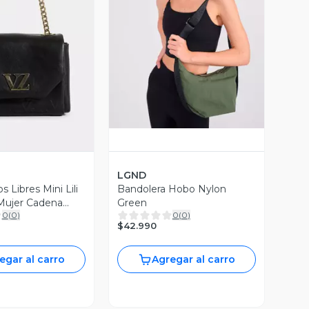
Vista Previa
ista Previa
LGND
 Libres Mini Lili
Bandolera Hobo Nylon
Mujer Cadena
Green
0
(
0
)
0
(
0
)
$42.990
egar al carro
Agregar al carro