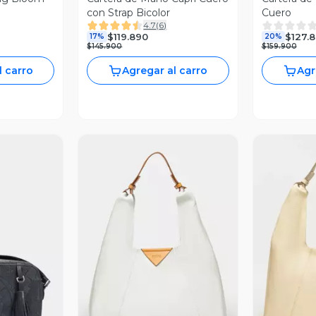
con Strap Bicolor
Cuero
4.7
(
6
)
$119.890
$127.
17%
20%
$145.900
$159.900
l carro
Agregar al carro
Agr
Vista Previa
V
revia