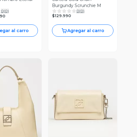
Burgundy Scrunchie M
0
(
0
)
0
(
0
)
$129.990
890
egar al carro
Agregar al carro
ista Previa
Vista Previa