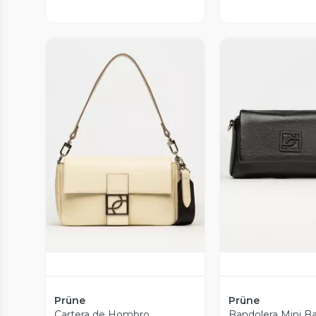
Vista Previa
Vista P
Prüne
Prüne
Cartera de Hombro
Bandolera Mini 