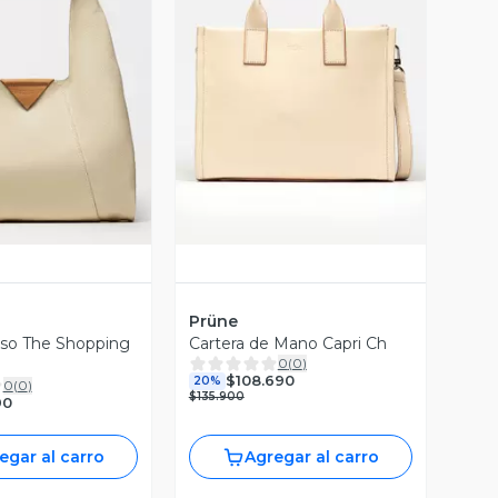
ista Previa
Vista Previa
Prüne
lso The Shopping
Cartera de Mano Capri Ch
0
(
0
)
$108.690
20%
0
(
0
)
$135.900
90
egar al carro
Agregar al carro