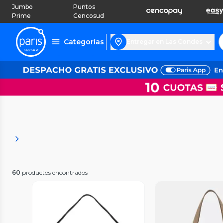
Jumbo
Puntos
Prime
Cencosud
Categorías
Entregar en Las Condes
60
productos encontrados