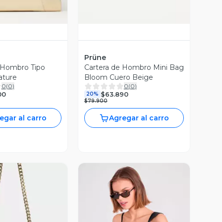
Prüne
 Hombro Tipo
Cartera de Hombro Mini Bag
ature
Bloom Cuero Beige
0
(
0
)
0
(
0
)
00
$63.890
20%
$79.900
egar al carro
Agregar al carro