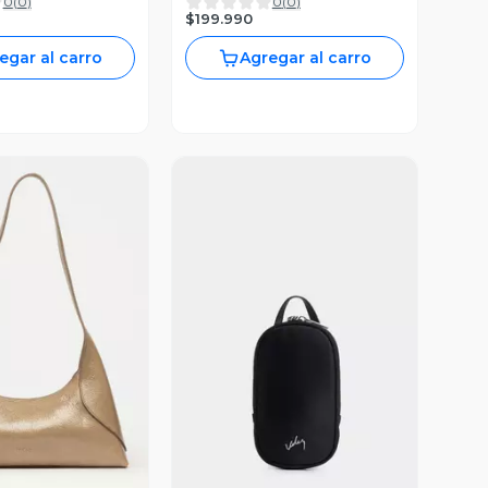
0
(
0
)
0
(
0
)
ón Miel
Negro
$199.990
egar al carro
Agregar al carro
ista Previa
Vista Previa