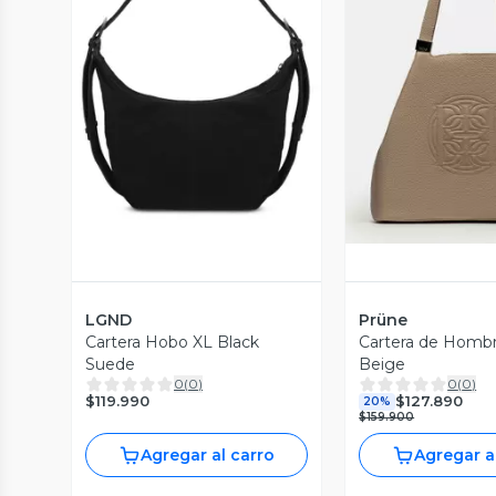
Vista Previa
Vista P
LGND
Prüne
Cartera Hobo XL Black
Cartera de Hombr
Suede
Beige
0
(
0
)
0
(
0
)
$119.990
$127.890
20%
$159.900
Agregar al carro
Agregar a