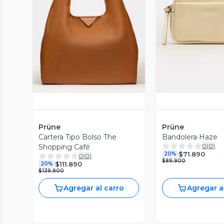
Vista Previa
Vista P
Prüne
Prüne
Cartera Tipo Bolso The
Bandolera Haze
0
(
0
)
Shopping Café
$71.890
20%
0
(
0
)
$89.900
$111.890
20%
$139.900
Agregar al carro
Agregar a