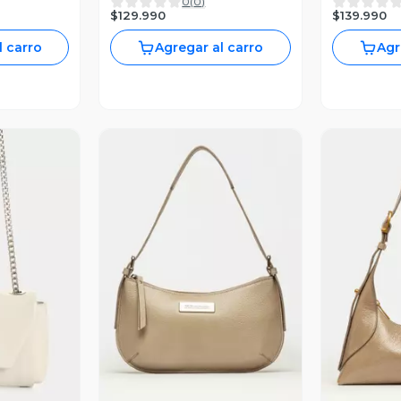
0
(
0
)
multifunci
$129.990
$139.990
l carro
Agregar al carro
Agr
Vista Previa
V
revia