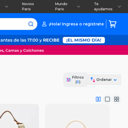
Novios
Mundo
Te
Paris
Paris
ayudamos
¡Hola! Ingresa o regístrate
Filtros
Ordenar
(
0
)