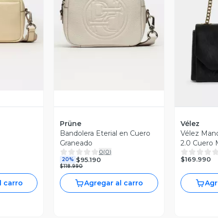
revia
Vista Previa
V
Prüne
Vélez
Bandolera Eterial en Cuero
Vélez Manos
Graneado
2.0 Cuero 
0
(
0
)
Negro
$169.990
$95.190
20%
$118.990
l carro
Agregar al carro
Agr