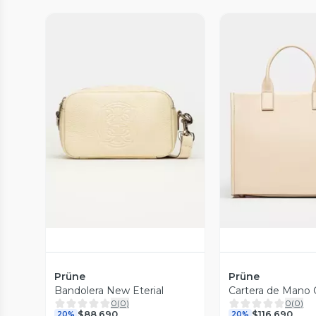
Vista Previa
Vista P
Prüne
Prüne
Bandolera New Eterial
Cartera de Mano 
0
(
0
)
0
(
0
)
$88.690
$116.690
20%
20%