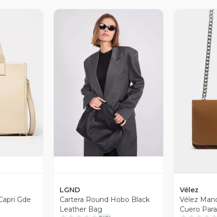
revia
Vista Previa
V
LGND
Vélez
Capri Gde
Cartera Round Hobo Black
Vélez Mano
Leather Bag
Cuero Para