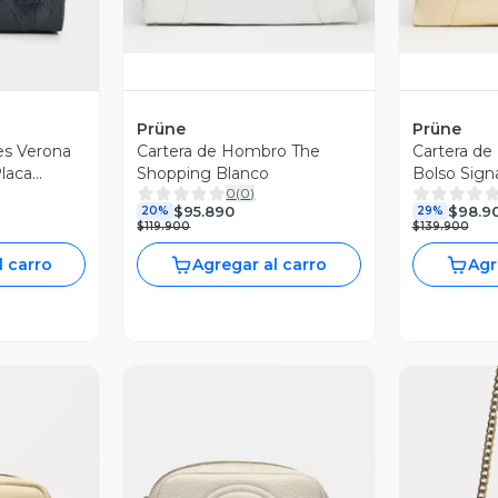
Prüne
Prüne
es Verona
Cartera de Hombro The
Cartera de
laca
Shopping Blanco
Bolso Sign
0
(
0
)
$95.890
$98.9
20%
29%
$119.900
$139.900
l carro
Agregar al carro
Agr