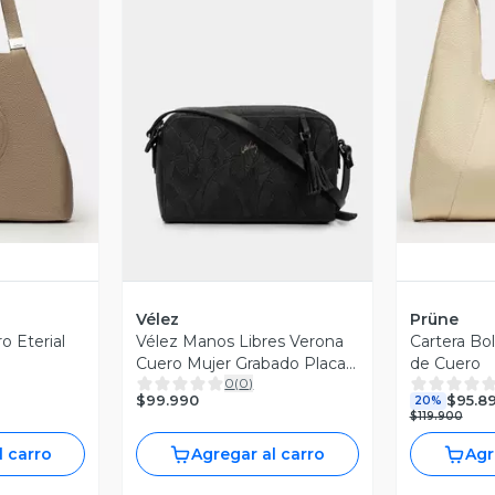
revia
V
Vista Previa
Vélez
Prüne
o Eterial
Vélez Manos Libres Verona
Cartera Bo
Cuero Mujer Grabado Placa
de Cuero
0
(
0
)
Negro
$99.990
$95.8
20%
$119.900
l carro
Agregar al carro
Agr