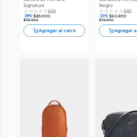
Signature
Negro
0
(
0
)
0
(
0
)
$85.900
$63.890
28%
20%
$119.900
$79.900
Agregar al carro
Agregar a
Vista Previa
Vista P