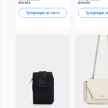
$110.900
$145.900
Agregar al carro
Agregar a
Vista Previa
Vista P