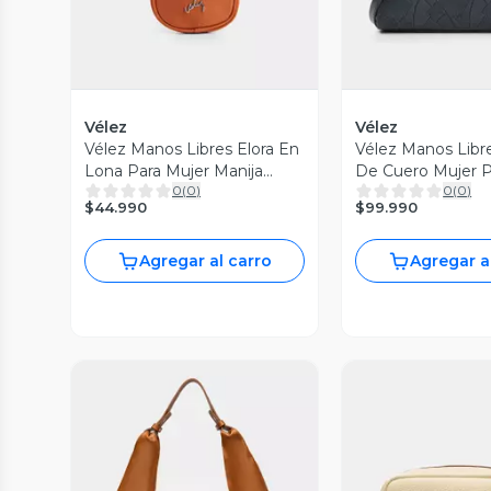
Vélez
Vélez
Vélez Manos Libres Elora En
Vélez Manos Libr
Lona Para Mujer Manija
De Cuero Mujer P
0
(
0
)
0
(
0
)
Cuero Miel
Palmera AzulO
$44.990
$99.990
Agregar al carro
Agregar a