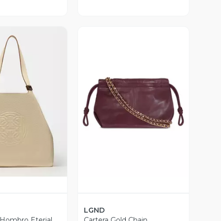
ista Previa
Vista Previa
LGND
 Hombro Eterial
Cartera Gold Chain