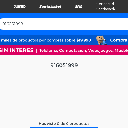
Cencosud
Scotiabank
916051999
Has visto
0
de
0
productos