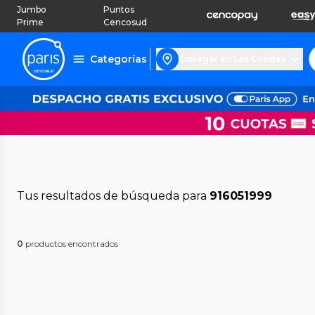
Jumbo
Puntos
Prime
Cencosud
Categorías
Entregar en Las Condes
Tus resultados de búsqueda para
916051999
0
productos encontrados