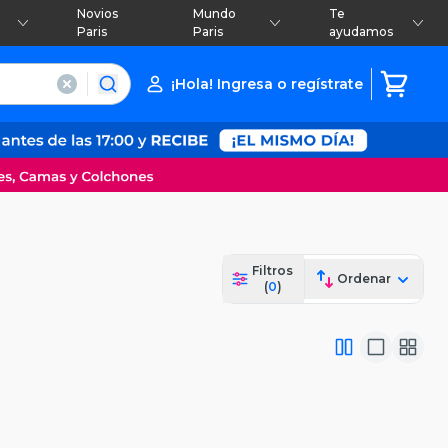
Novios
Mundo
Te
Paris
Paris
ayudamos
¡Hola! Ingresa o regístrate
Filtros
Ordenar
(
0
)