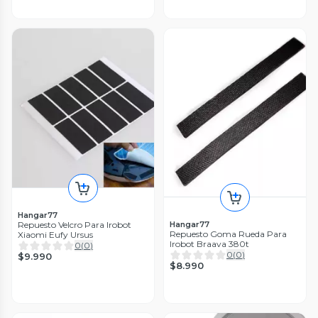
Hangar77
Repuesto Velcro Para Irobot
Hangar77
Repuesto Goma Rueda Para
Xiaomi Eufy Ursus
Irobot Braava 380t
0
(
0
)
0
(
0
)
$9.990
$8.990