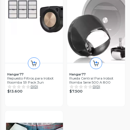
Hangar77
Hangar77
Repuesto Filtros para Irobot
Rueda Central Para Irobot
Roomba S9 Pack 3un
Romba Serie 500 A 800
0
(
0
)
0
(
0
)
$13.600
$7.500