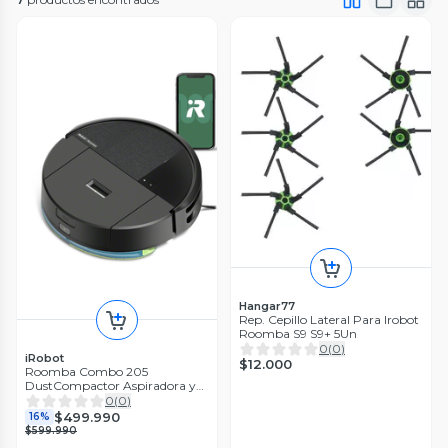
Hangar77
Rep. Cepillo Lateral Para Irobot
Roomba S9 S9+ 5Un
0
(
0
)
iRobot
$12.000
Roomba Combo 205
DustCompactor Aspiradora y
Trapeadora iRobot
0
(
0
)
$499.990
16%
$599.990