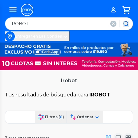
Entregar en Las Condes
Irobot
Tus resultados de búsqueda para
IROBOT
Filtros (
0
)
Ordenar
7
productos encontrados