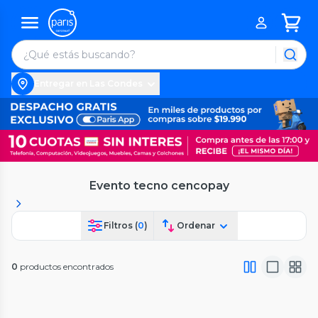
Entregar en Las Condes
Evento tecno cencopay
Filtros (
0
)
Ordenar
0
productos encontrados