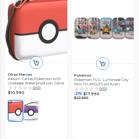
Otras Marcas
Pokémon
Album Cartas Pokemon 400
Pokemon TCG: Luminose City
Unidades Waterproof con Cierre
Mini Tin INGLES (Al Azar)
0
(
0
)
0
(
0
)
$10.990
$17.990
21%
$22.990