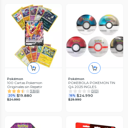
Pokémon
Pokémon
100 Cartas Pokemon
POKEBOLA POKEMON TIN
Originales sin Repetir
Q4 2025 INGLES
3.8
(
6
)
0
(
0
)
$19.880
$24.990
20%
16%
$24.990
$29.990