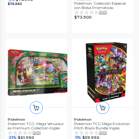
Pokémon: Colección Especial
$79.990
con Bolsa Prismáticas
0
(
0
)
$73.900
Pokémon
Pokémon
Pokemon TCG: Mega Venusaur
Pokemon TCG Mega Evolution
ex Premium Collection Ingles
Pitch Black Bundle Ingles
0
(
0
)
0
(
0
)
$61.990
$59.990
23%
11%