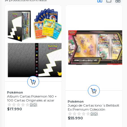
Pokémon
Album Cartas Pokemon 160 +
100 Cartas Originales al azar
Pokémon
0
(
0
)
Juego de Cartas Iono´s Bellibolt
$17.990
Ex Premium Colección
0
(
0
)
$55.990