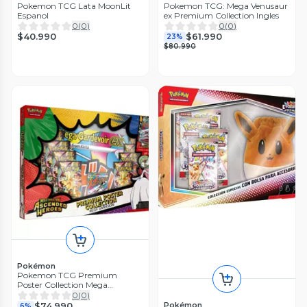
Pokemon TCG Lata MoonLit
Pokemon TCG: Mega Venusaur
Espanol
ex Premium Collection Ingles
0
(
0
)
0
(
0
)
$40.990
$61.990
23%
$80.990
Pokémon
Pokemon TCG Premium
Poster Collection Mega
Gardevoir Español
0
(
0
)
Pokémon
$74.990
6%