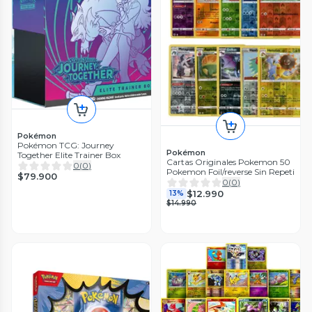
Pokémon
Pokémon TCG: Journey
Pokémon
Together Elite Trainer Box
Cartas Originales Pokemon 50
0
(
0
)
Pokemon Foil/reverse Sin Repeti
$79.900
0
(
0
)
$12.990
13%
$14.990