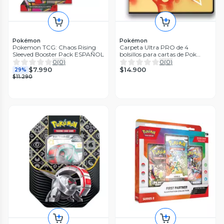
Pokémon
Pokémon
Pokemon TCG: Chaos Rising
Carpeta Ultra PRO de 4
Sleeved Booster Pack ESPAÑOL
bolsillos para cartas de Pok
mon
0
(
0
)
0
(
0
)
$14.900
$7.990
29%
$11.290