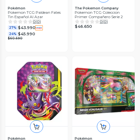
Pokémon
The Pokemon Company
Pokemon TCG Paldean Fates
Pokemon TCG Coleccion
Tin Español Al Azar
Primer Compañero Serie 2
0
(
0
)
0
(
0
)
$46.650
$43.990
27%
$45.990
24%
$60.690
Pokémon
Pokémon