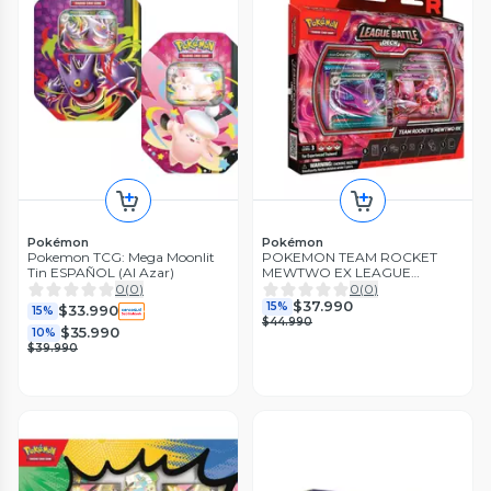
Pokémon
Pokémon
Pokemon TCG: Mega Moonlit
POKEMON TEAM ROCKET
Tin ESPAÑOL (Al Azar)
MEWTWO EX LEAGUE
BATTLE DECK INGLES
0
(
0
)
0
(
0
)
$37.990
15%
$33.990
15%
$44.990
$35.990
10%
$39.990