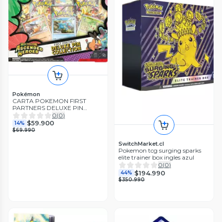
Pokémon
CARTA POKEMON FIRST
PARTNERS DELUXE PIN
ASCENDED HEROES INGLES
0
(
0
)
$59.900
14%
$69.990
SwitchMarket.cl
Pokemon tcg surging sparks
elite trainer box ingles azul
0
(
0
)
$194.990
44%
$350.990