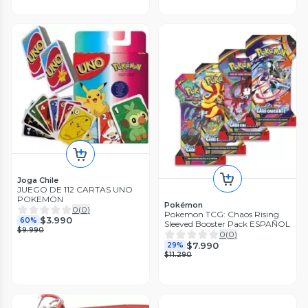
Joga Chile
JUEGO DE 112 CARTAS UNO
POKEMON
Pokémon
0
(
0
)
Pokemon TCG: Chaos Rising
$3.990
60%
Sleeved Booster Pack ESPAÑOL
$9.990
0
(
0
)
$7.990
29%
$11.290