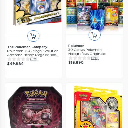
Pokémon
The Pokemon Company
30 Cartas Pokémon
Pokemon TCG Mega Evolution
Holograficas Originales
Ascended Heroes Mega ex Box
0
(
0
)
Espanol
0
(
0
)
$18.890
$49.984