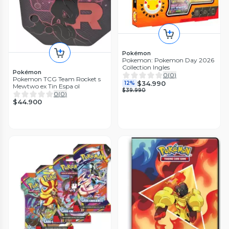
Pokémon
Pokemon: Pokemon Day 2026
Collection Ingles
Pokémon
0
(
0
)
Pokemon TCG Team Rocket s
$34.990
12%
Mewtwo ex Tin Espa ol
$39.990
0
(
0
)
$44.900