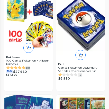
Pokémon
100 Cartas Pokemon + Album
Pikachu
Ekol
Cartas Pokémon Legendary
5
(
1
)
Variadas Coleccionables Sin
$27.980
19%
Repetir
1
(
2
)
$34.890
$6.990