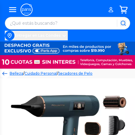
Entregar en Las Condes
Belleza
/
Cuidado Personal
/
Secadores de Pelo