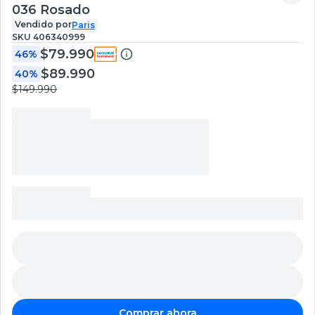
036 Rosado
Vendido por
Paris
SKU
406340999
$79.990
46%
$89.990
40%
$149.990
Comprar ahora