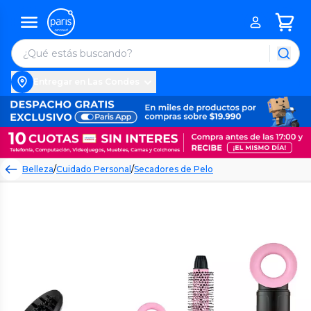
Entregar en Las Condes
Belleza
/
Cuidado Personal
/
Secadores de Pelo