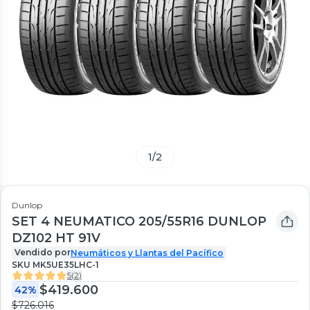
1
/
2
Dunlop
SET 4 NEUMATICO 205/55R16 DUNLOP
DZ102 HT 91V
Vendido por
Neumáticos y Llantas del Pacífico
SKU
MK5UE35LHC-1
5
(
2
)
$419.600
42%
$726.016