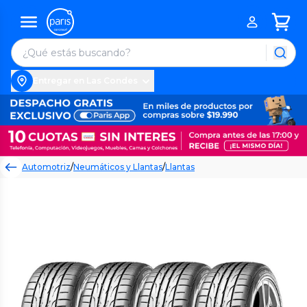
Entregar en Las Condes
Automotriz
/
Neumáticos y Llantas
/
Llantas