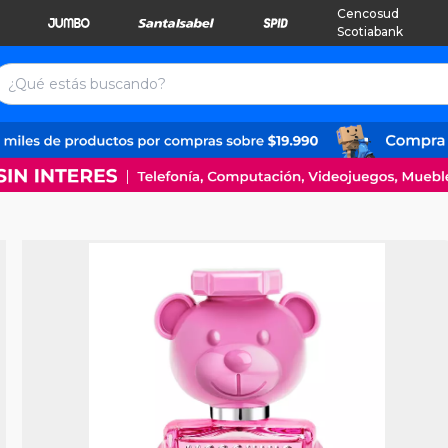
Cencosud
Scotiabank