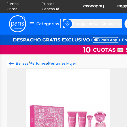
Jumbo
Puntos
Prime
Cencosud
Categorías
Entregar en Las Condes
Belleza
/
Perfumes
/
Perfumes Mujer