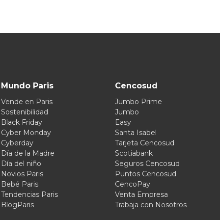
Mundo Paris
Cencosud
Vende en Paris
Jumbo Prime
Sostenibilidad
Jumbo
Black Friday
Easy
Cyber Monday
Santa Isabel
Cyberday
Tarjeta Cencosud
Día de la Madre
Scotiabank
Día del niño
Seguros Cencosud
Novios Paris
Puntos Cencosud
Bebé Paris
CencoPay
Tendencias Paris
Venta Empresa
BlogParis
Trabaja con Nosotros