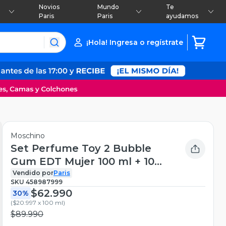
Novios
Mundo
Te
Paris
Paris
ayudamos
¡Hola! Ingresa o regístrate
Moschino
Set Perfume Toy 2 Bubble
Gum EDT Mujer 100 ml + 10
ml + Body Shower 100 ml +
Vendido por
Paris
SKU
458987999
Body Lotion 100 ml
$62.990
30%
(
$20.997 x 100 ml
)
$89.990