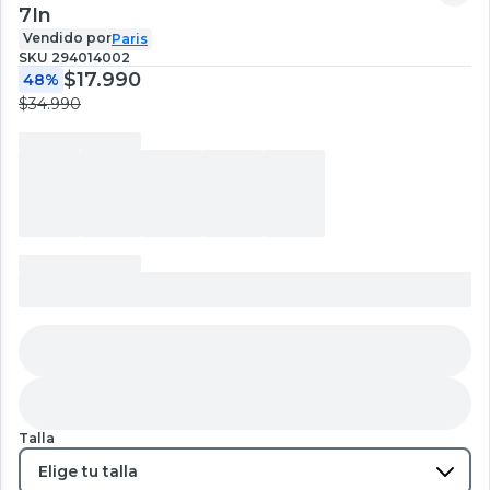
7In
Vendido por
Paris
SKU
294014002
$17.990
48%
$34.990
Talla