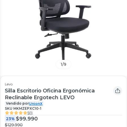
1
/
9
Levo
Silla Escritorio Oficina Ergonómica
Reclinable Ergotech LEVO
Vendido por
UnionX
SKU
MKMZEPXC10-1
5
(
1
)
$99.990
23%
$129.990