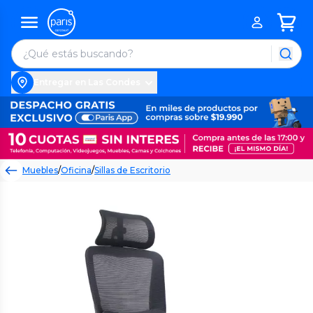
Entregar en Las Condes
Muebles
/
Oficina
/
Sillas de Escritorio