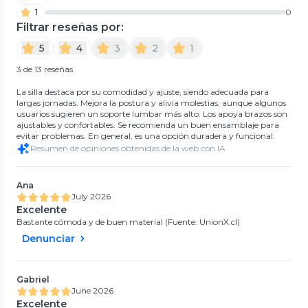
1
0
Filtrar reseñas por:
5
4
3
2
1
3 de 13 reseñas
La silla destaca por su comodidad y ajuste, siendo adecuada para
largas jornadas. Mejora la postura y alivia molestias, aunque algunos
usuarios sugieren un soporte lumbar más alto. Los apoya brazos son
ajustables y confortables. Se recomienda un buen ensamblaje para
evitar problemas. En general, es una opción duradera y funcional.
Resumen de opiniones obtenidas de la web con IA
Ana
July 2026
Excelente
Bastante cómoda y de buen material (Fuente: UnionX.cl)
Denunciar
Gabriel
June 2026
Excelente