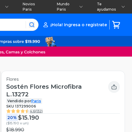
Novios
Mundo
Te
Paris
Paris
ayudamos
¡Hola! Ingresa o regístrate
Flores
Sostén Flores Microfibra
L.13272
Vendido por
Paris
SKU
137299006
4.6
(
132
)
$15.190
20%
(
$15.190 x un
)
$18.990