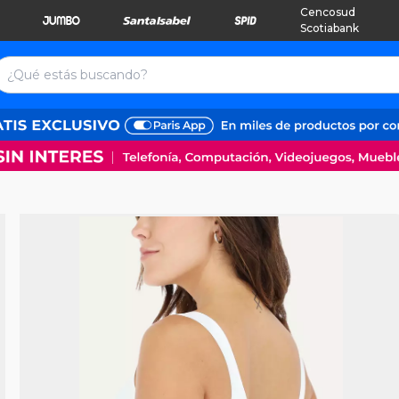
Cencosud
Scotiabank