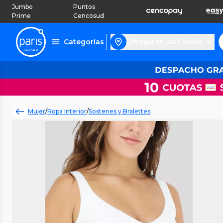
Jumbo
Puntos
Prime
Cencosud
Categorías
Entregar en Las Condes
Mujer
/
Ropa Interior
/
Sostenes y Bralettes