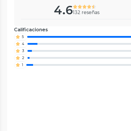
4.6
132 reseñas
Calificaciones
5
4
3
2
1