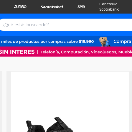
Cencosud
Scotiabank