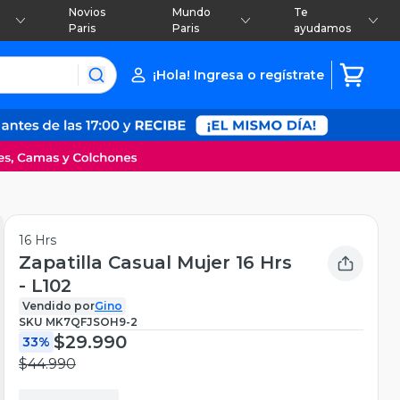
Novios
Mundo
Te
Paris
Paris
ayudamos
¡Hola! Ingresa o regístrate
16 Hrs
Zapatilla Casual Mujer 16 Hrs
- L102
Vendido por
Gino
SKU
MK7QFJSOH9-2
$29.990
33%
$44.990