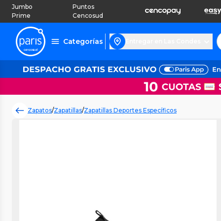
Jumbo
Puntos
Prime
Cencosud
Categorías
Entregar en Las Condes
Zapatos
/
Zapatillas
/
Zapatillas Deportes Específicos