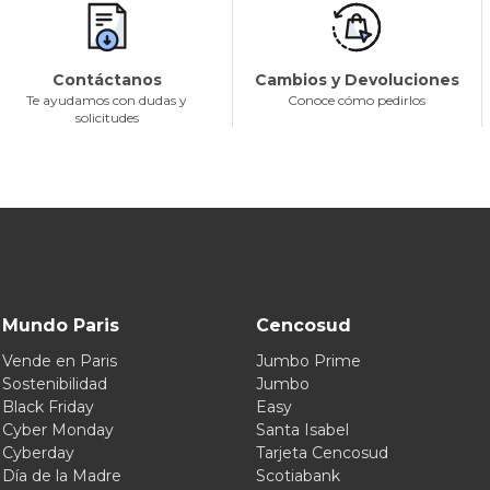
Contáctanos
Cambios y Devoluciones
Te ayudamos con dudas y
Conoce cómo pedirlos
solicitudes
Mundo Paris
Cencosud
Vende en Paris
Jumbo Prime
Sostenibilidad
Jumbo
Black Friday
Easy
Cyber Monday
Santa Isabel
Cyberday
Tarjeta Cencosud
Día de la Madre
Scotiabank