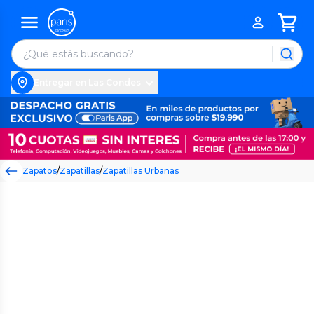
Entregar en Las Condes
Zapatos
/
Zapatillas
/
Zapatillas Urbanas