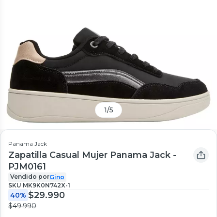
1
/
5
Panama Jack
Zapatilla Casual Mujer Panama Jack -
PJM0161
Vendido por
Gino
SKU
MK9K0N742X-1
$29.990
40%
$49.990