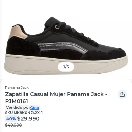
1
/
5
Panama Jack
Zapatilla Casual Mujer Panama Jack -
PJM0161
Vendido por
Gino
SKU
MK9K0N742X-1
$29.990
40%
$49.990