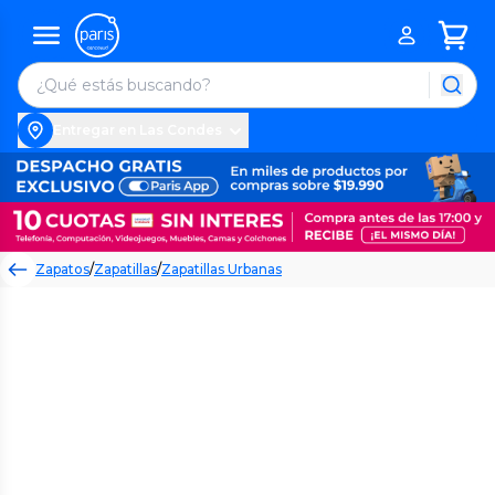
Entregar en Las Condes
Zapatos
/
Zapatillas
/
Zapatillas Urbanas