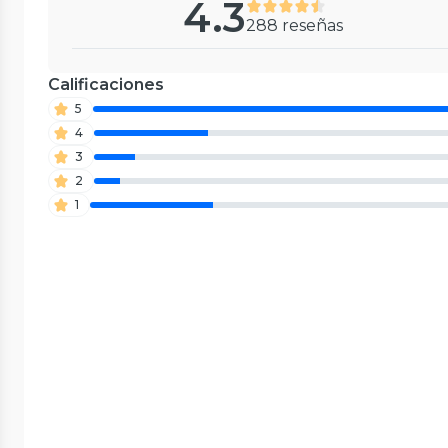
4.3
288 reseñas
Calificaciones
5
4
3
2
1