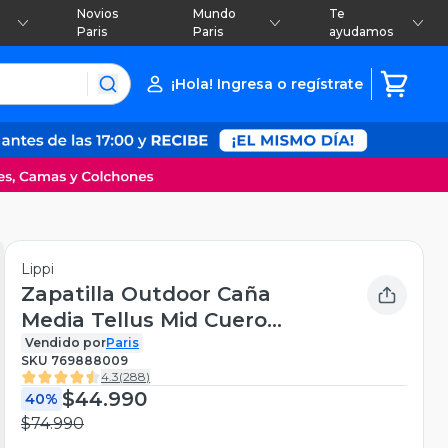
Novios
Mundo
Te
Paris
Paris
ayudamos
¡Hola! Ingresa o regístrate
Lippi
Zapatilla Outdoor Caña
Media Tellus Mid Cuero
Hombre
Vendido por
Paris
SKU
769888009
4.3
(
288
)
$44.990
40%
$74.990