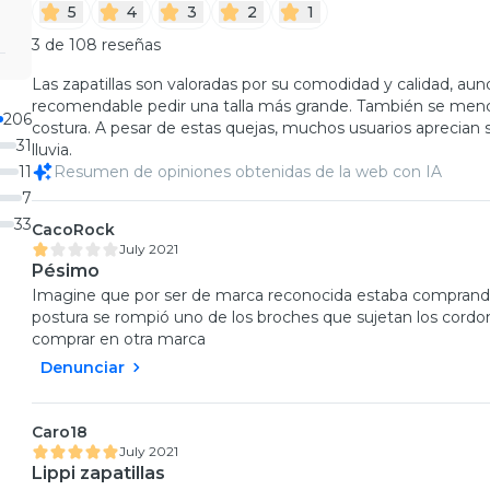
5
4
3
2
1
3 de 108 reseñas
Las zapatillas son valoradas por su comodidad y calidad, au
recomendable pedir una talla más grande. También se menci
206
costura. A pesar de estas quejas, muchos usuarios aprecian 
31
lluvia.
11
Resumen de opiniones obtenidas de la web con IA
7
33
CacoRock
July 2021
Pésimo
Imagine que por ser de marca reconocida estaba comprando
postura se rompió uno de los broches que sujetan los cordon
comprar en otra marca
Denunciar
Caro18
July 2021
Lippi zapatillas