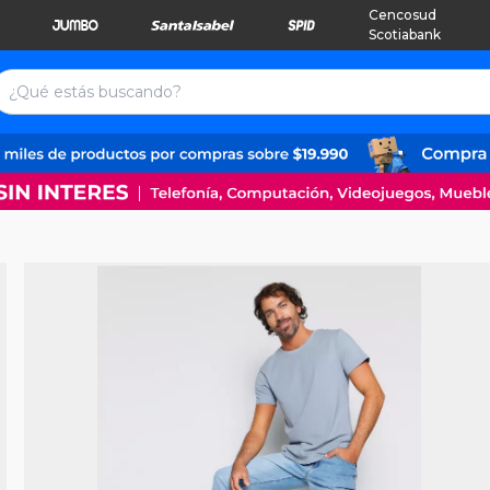
Cencosud
Scotiabank