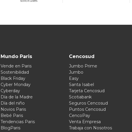
solicitudes
Mundo Paris
Cencosud
Vende en Paris
Jumbo Prime
Sostenibilidad
Jumbo
Black Friday
Easy
Cyber Monday
Santa Isabel
Cyberday
Tarjeta Cencosud
Día de la Madre
Scotiabank
Día del niño
Seguros Cencosud
Novios Paris
Puntos Cencosud
Bebé Paris
CencoPay
Tendencias Paris
Venta Empresa
BlogParis
Trabaja con Nosotros