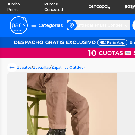
Jumbo
Puntos
Prime
Cencosud
Categorías
Entregar en Las Condes
Zapatos
/
Zapatillas
/
Zapatillas Outdoor