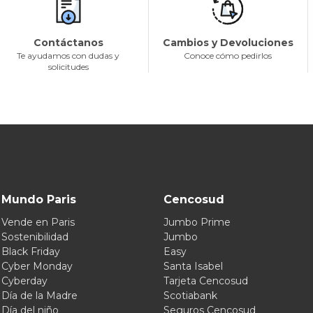
Contáctanos
Cambios y Devoluciones
Te ayudamos con dudas y
Conoce cómo pedirlos
solicitudes
Mundo Paris
Cencosud
Vende en Paris
Jumbo Prime
Sostenibilidad
Jumbo
Black Friday
Easy
Cyber Monday
Santa Isabel
Cyberday
Tarjeta Cencosud
Día de la Madre
Scotiabank
Día del niño
Seguros Cencosud