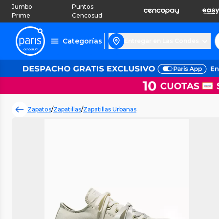
Jumbo
Puntos
Prime
Cencosud
Categorías
Entregar en Las Condes
Zapatos
/
Zapatillas
/
Zapatillas Urbanas