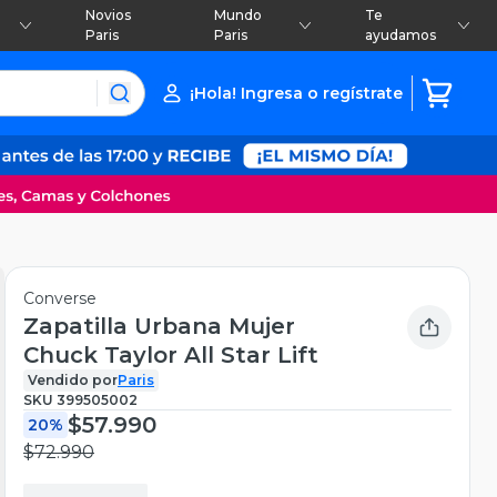
Novios
Mundo
Te
Paris
Paris
ayudamos
¡Hola! Ingresa o regístrate
Converse
Zapatilla Urbana Mujer
Chuck Taylor All Star Lift
Vendido por
Paris
SKU
399505002
$57.990
20%
$72.990