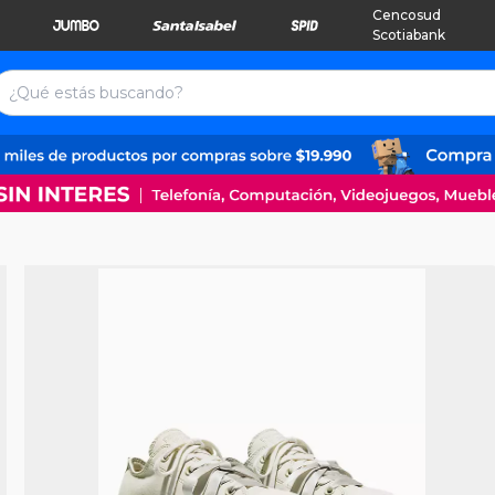
Cencosud
Scotiabank